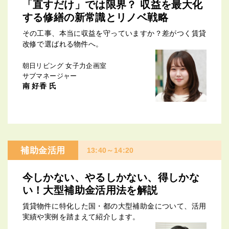
「直すだけ」では限界？ 収益を最大化
する修繕の新常識とリノベ戦略
その工事、本当に収益を守っていますか？差がつく賃貸
改修で選ばれる物件へ。
朝日リビング 女子力企画室
サブマネージャー
南 好香 氏
補助金活用
13:40～14:20
今しかない、やるしかない、得しかな
い！大型補助金活用法を解説
賃貸物件に特化した国・都の大型補助金について、活用
実績や実例を踏まえて紹介します。