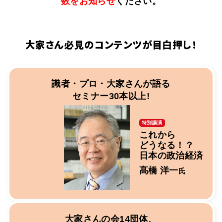
数をお知らせ
ください。
大家さん必見のコンテンツが目白押し！
識者・プロ・大家さんが語る
セミナー30本以上!
特別講演
これから
どうなる！？
日本の政治経済
髙橋 洋一
氏
大家さんの会14団体、