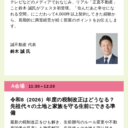
テレビなどのメディアでおなじみ、リアル「正直不動産」
こと鈴木 誠氏がフェスタ初登壇。「住んだあと幸せにな
れる空間」にこだわって4,000件以上契約してきた経験か
ら、長期的に満室経営が続く部屋のポイントをお伝えしま
す。
誠不動産 代表
鈴木 誠 氏
A会場
11:30～12:20
令和8（2026）年度の税制改正はどうなる？
先祖代々の土地と家族を守る生前にできる準
備
最新の税制改正をひも解き、生前贈与のルール変更や不動