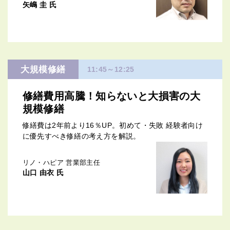
矢嶋 圭 氏
大規模修繕
11:45～12:25
修繕費用高騰！知らないと大損害の大
規模修繕
修繕費は2年前より16％UP。初めて・失敗 経験者向け
に優先すべき修繕の考え方を解説。
リノ・ハピア 営業部主任
山口 由衣 氏