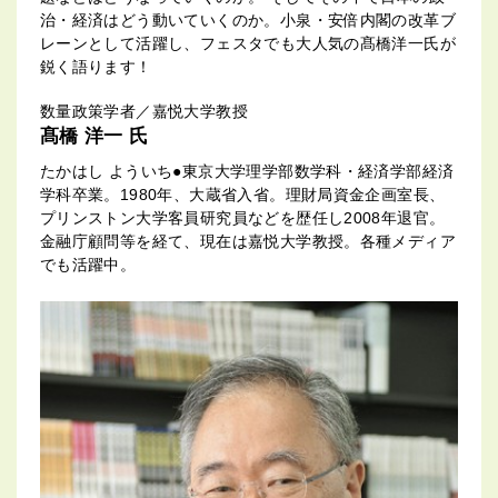
治・経済はどう動いていくのか。小泉・安倍内閣の改革ブ
レーンとして活躍し、フェスタでも大人気の髙橋洋一氏が
鋭く語ります！
数量政策学者／嘉悦大学教授
髙橋 洋一 氏
たかはし よういち●東京大学理学部数学科・経済学部経済
学科卒業。1980年、大蔵省入省。理財局資金企画室長、
プリンストン大学客員研究員などを歴任し2008年退官。
金融庁顧問等を経て、現在は嘉悦大学教授。各種メディア
でも活躍中。