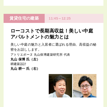
賃貸住宅の建築
11:45～12:25
ローコストで長期高収益！美しい中庭
アパルトメントの魅力とは
美しい中庭の魅力と入居者に選ばれる理由、高収益の秘
密をお話しします。
アトリエボーヌ 丸山保博建築研究所 代表
丸山 保博 氏（左）
耕建築設計
丸山 耕一 氏（右）