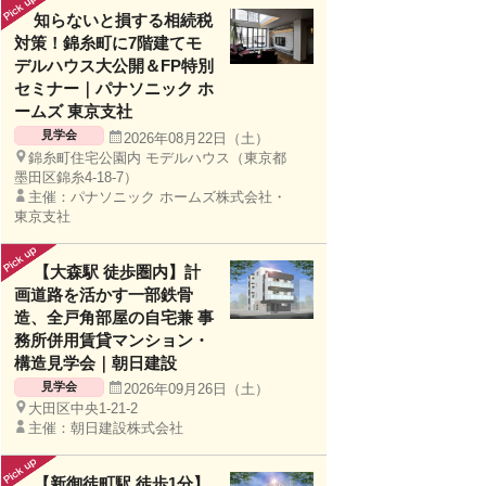
知らないと損する相続税
対策！錦糸町に7階建てモ
デルハウス大公開＆FP特別
セミナー｜パナソニック ホ
ームズ 東京支社
見学会
2026年08月22日（土）
錦糸町住宅公園内 モデルハウス（東京都
墨田区錦糸4-18-7）
主催：パナソニック ホームズ株式会社・
東京支社
【大森駅 徒歩圏内】計
画道路を活かす一部鉄骨
造、全戸角部屋の自宅兼 事
務所併用賃貸マンション・
構造見学会｜朝日建設
見学会
2026年09月26日（土）
大田区中央1-21-2
主催：朝日建設株式会社
【新御徒町駅 徒歩1分】