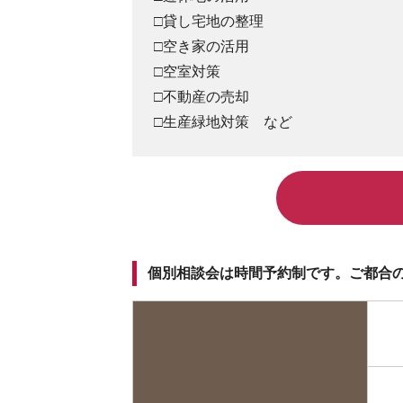
□貸し宅地の整理
□空き家の活用
□空室対策
□不動産の売却
□生産緑地対策 など
個別相談会は時間予約制です。ご都合