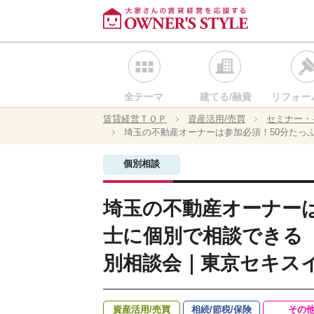
全テーマ
建てる/融資
リフォー
賃貸経営ＴＯＰ
資産活用/売買
セミナー・
埼玉の不動産オーナーは参加必須！50分たっ
個別相談
埼玉の不動産オーナーは
士に個別で相談できる
別相談会｜東京セキス
資産活用/売買
相続/節税/保険
その