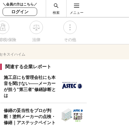
＼会員の方はこちら／
ログイン
検索
メニュー
節税/保険
法律
その他
セキスイハイム
関連する企業レポート
施工店にも管理会社にも本
音を聞けない――メーカー
が担う”第三者”修繕診断と
は
修繕の妥当性をプロが判
断！塗料メーカーの点検・
修繕｜アステックペイント