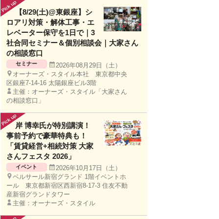
【8/29(土)@東銀座】シ
ロアリ対策・解体工事・エ
レベーター保守を1日で｜3
社合同セミナー＆個別相談会｜大家さん
の相談窓口
セミナー
2026年08月29日（土）
オーナーズ・スタイル本社 東京都中央
区銀座7-14-16 太陽銀座ビル3階
主催：オーナーズ・スタイル「大家さん
の相談窓口」
岸 博幸氏が特別講演！
事前予約で豪華特典も！
「賃貸経営+相続対策 大家
さんフェスタ 2026」
イベント
2026年10月17日（土）
ベルサール新宿グランド 1階イベントホ
ール 東京都新宿区西新宿8-17-3 住友不動
産新宿グランドタワー
主催：オーナーズ・スタイル