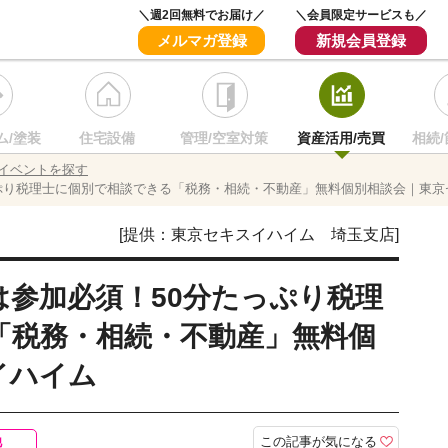
＼週2回無料でお届け／
＼会員限定サービスも／
メルマガ登録
新規会員登録
ム/塗装
住宅設備
管理/空室対策
資産活用/売買
相続/
イベントを探す
ぷり税理士に個別で相談できる「税務・相続・不動産」無料個別相談会｜東京
[提供：東京セキスイハイム 埼玉支店]
参加必須！50分たっぷり税理
「税務・相続・不動産」無料個
イハイム
この記事が気になる
他