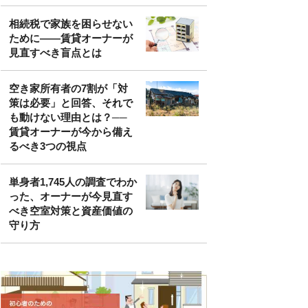
相続税で家族を困らせない
ために――賃貸オーナーが
見直すべき盲点とは
空き家所有者の7割が「対
策は必要」と回答、それで
も動けない理由とは？──
賃貸オーナーが今から備え
るべき3つの視点
単身者1,745人の調査でわか
った、オーナーが今見直す
べき空室対策と資産価値の
守り方