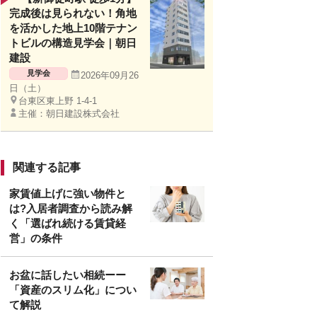
完成後は見られない！角地
を活かした地上10階テナン
トビルの構造見学会｜朝日
建設
見学会
2026年09月26
日（土）
台東区東上野 1-4-1
主催：朝日建設株式会社
関連する記事
家賃値上げに強い物件と
は?入居者調査から読み解
く「選ばれ続ける賃貸経
営」の条件
お盆に話したい相続ーー
「資産のスリム化」につい
て解説