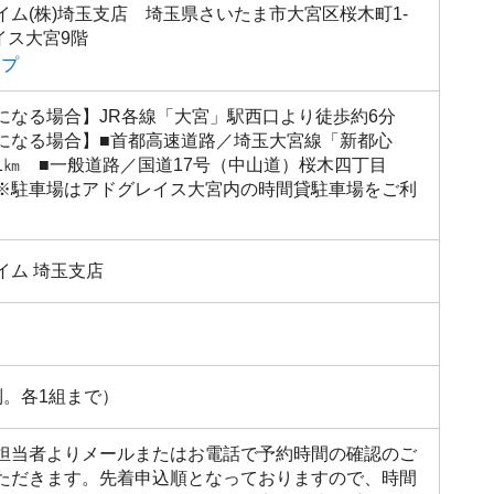
イム(株)埼玉支店 埼玉県さいたま市大宮区桜木町1-
レイス大宮9階
ップ
になる場合】JR各線「大宮」駅西口より徒歩約6分
になる場合】■首都高速道路／埼玉大宮線「新都心
1㎞ ■一般道路／国道17号（中山道）桜木四丁目
※駐車場はアドグレイス大宮内の時間貸駐車場をご利
イム 埼玉支店
制。各1組まで）
担当者よりメールまたはお電話で予約時間の確認のご
ただきます。先着申込順となっておりますので、時間