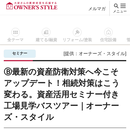
メルマガ
メニュー
全テーマ
建てる/融資
リフォーム/塗装
住宅設備
賃貸経営ＴＯＰ
相続/節税/保険
セミナー・イベントを探す
セミナー
[提供：オーナーズ・スタイル]
Ⓑ最新の資産防衛対策へ今こそ
アップデート！相続対策はこう
変わる。資産活用セミナー付き
工場見学バスツアー｜オーナー
ズ・スタイル