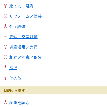
建てる／融資
リフォーム／塗装
住宅設備
管理／空室対策
資産活用／売買
相続／節税／保険
法律
その他
目的から探す
記事を読む