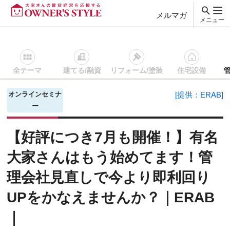
メルマガ
メニュー
全テーマ
建てる/融資
リフォーム/塗装
住宅設備
賃貸経営ＴＯＰ
管理/空室対策
セミナー・イベントを探す
オンラインセミナ
[提供：ERAB]
ー
【好評につき7月も開催！】有名
大家さんはもう始めてます！管
理会社見直しで今より即利回り
UPをかなえませんか？｜ERAB
｜