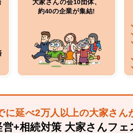
語
大家さんの会10団体、
約40の企業が集結!
済
でに延べ2万人以上の大家さん
経営+相続対策 大家さんフェ