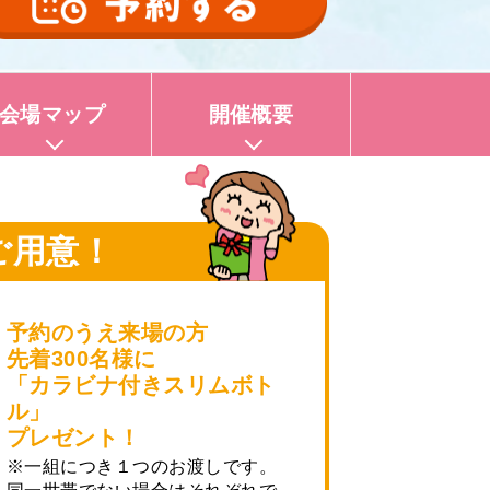
会場マップ
開催概要
ご用意！
予約のうえ来場の方
先着300名様に
「カラビナ付きスリムボト
ル」
プレゼント！
※一組につき１つのお渡しです。