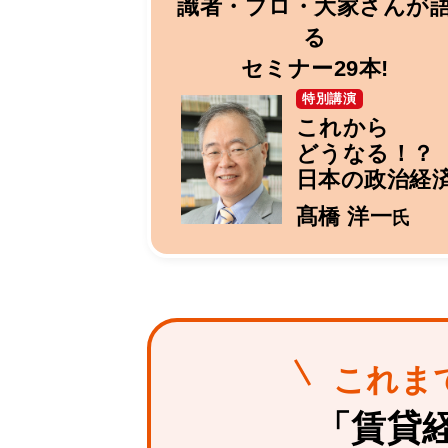
識者・プロ・大家さんが
る
セミナー29本!
特別講演
これから
どうなる！？
日本の政治経
髙橋 洋一
氏
これま
「賃貸