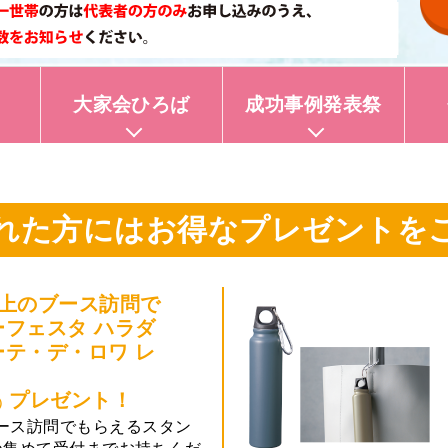
大家会ひろば
成功事例発表祭
れた方には
お得なプレゼントを
以上のブース訪問で
ーフェスタ ハラダ
ーテ・デ・ロワ レ
」
プレゼント！
）
ース訪問でもらえるスタン