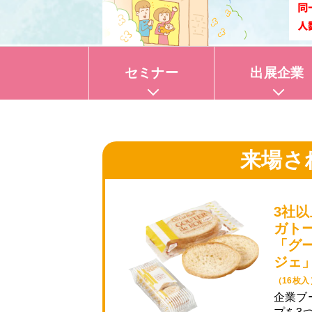
セミナー
出展企業
来場さ
3社
ガト
「グ
ジェ
（16枚入
企業ブ