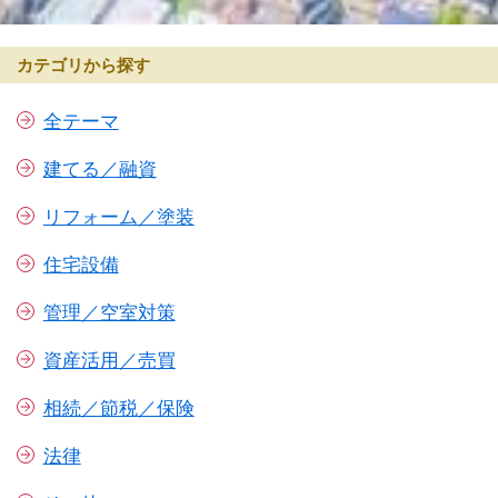
カテゴリから探す
全テーマ
建てる／融資
リフォーム／塗装
住宅設備
管理／空室対策
資産活用／売買
相続／節税／保険
法律