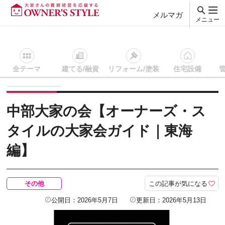
メルマガ
メニュー
全テーマ
建てる/融資
リフォーム/塗装
住宅設備
賃貸経営ＴＯＰ
その他
記事を読む
中部大家の会【オーナ
中部大家の会【オーナーズ・ス
タイルの大家会ガイド｜東海
編】
この記事が気になる
その他
公開日：2026年5月7日
更新日：2026年5月13日