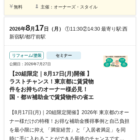
無料
主催：オーナーズ・スタイル
8
17
2026年
月
日（月）
①11:30②14:30 最寄り駅:西
新宿駅/都庁前駅
リフォーム/塗装
セミナー
公開日：2026年7月27日
【20組限定｜8月17日(月)開催 】
ラストチャンス！東京都に賃貸物
件をお持ちのオーナー様必見！
国・都Ｗ補助金で賃貸物件の省エ
ネ断熱 バリューアップセミナー＆
見学会
【8月17日(月)｜20組限定開催】2026年 東京都のオー
ナー様だけの特権！お得な補助金獲得事例と自己負担
を最小限に抑え 「満室経営」と「入居者満足」を同
時に手に入れることができる最後のチャンスです…