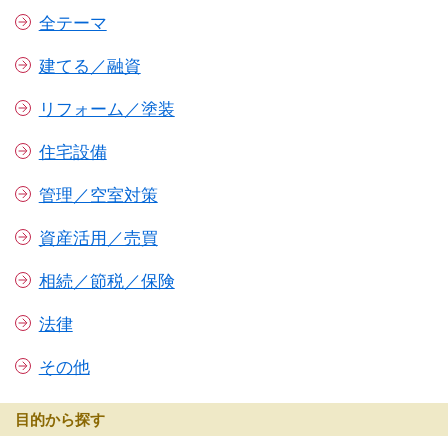
全テーマ
建てる／融資
リフォーム／塗装
住宅設備
管理／空室対策
資産活用／売買
相続／節税／保険
法律
その他
目的から探す