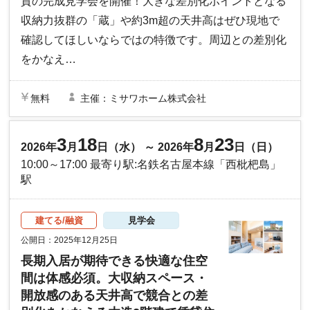
貸の完成見学会を開催！大きな差別化ポイントとなる
収納力抜群の「蔵」や約3m超の天井高はぜひ現地で
確認してほしいならではの特徴です。周辺との差別化
をかなえ…
無料
主催：ミサワホーム株式会社
3
18
8
23
2026年
月
日（水） ～ 2026年
月
日（日）
10:00～17:00 最寄り駅:名鉄名古屋本線「西枇杷島」
駅
建てる/融資
見学会
公開日：2025年12月25日
長期入居が期待できる快適な住空
間は体感必須。大収納スペース・
開放感のある天井高で競合との差