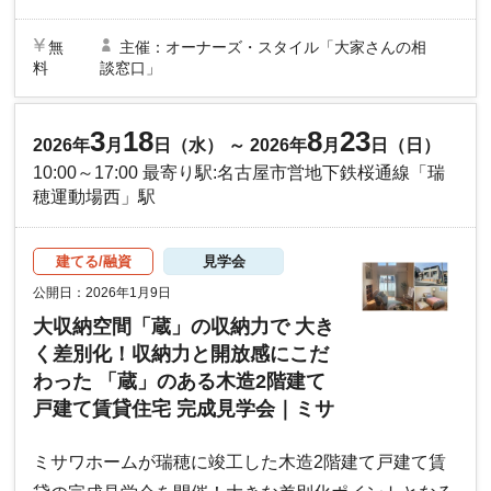
無
主催：オーナーズ・スタイル「大家さんの相
料
談窓口」
3
18
8
23
2026年
月
日（水） ～ 2026年
月
日（日）
10:00～17:00 最寄り駅:名古屋市営地下鉄桜通線「瑞
穂運動場西」駅
建てる/融資
見学会
公開日：2026年1月9日
大収納空間「蔵」の収納力で 大き
く差別化！収納力と開放感にこだ
わった 「蔵」のある木造2階建て
戸建て賃貸住宅 完成見学会｜ミサ
ワホーム
ミサワホームが瑞穂に竣工した木造2階建て戸建て賃