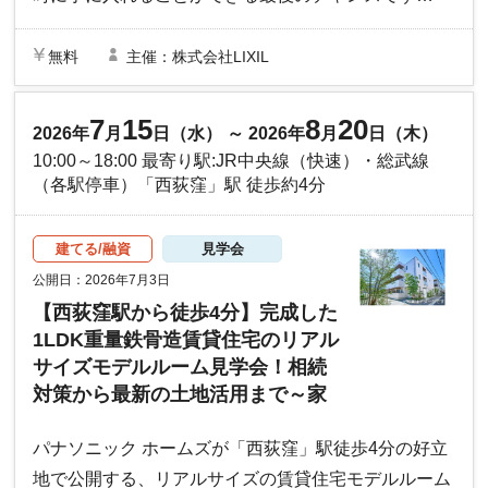
無料
主催：株式会社LIXIL
7
15
8
20
2026年
月
日（水） ～ 2026年
月
日（木）
10:00～18:00 最寄り駅:JR中央線（快速）・総武線
（各駅停車）「西荻窪」駅 徒歩約4分
建てる/融資
見学会
公開日：2026年7月3日
【西荻窪駅から徒歩4分】完成した
1LDK重量鉄骨造賃貸住宅のリアル
サイズモデルルーム見学会！相続
対策から最新の土地活用まで～家
づくり・建て替え相談会も同時開
催【完全予約制】｜パナソニック
パナソニック ホームズが「西荻窪」駅徒歩4分の好立
ホームズ
地で公開する、リアルサイズの賃貸住宅モデルルーム