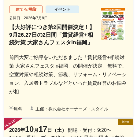
建てる/融資
イベント
公開日：2026年7月8日
【大好評につき第2回開催決定！】
9月26.27日の2日間「賃貸経営+相
続対策 大家さんフェスタin福岡」
前回大変ご好評をいただきました「賃貸経営+相続対
策 大家さんフェスタin福岡」の開催が決定。無料で、
空室対策や相続対策、節税、リフォーム・リノベーシ
ョン、入居者トラブルなどといった賃貸経営のお悩み
が相…
無料
主催：株式会社オーナーズ・スタイル
10
17
2026年
月
日（土）
開場・受付：9:20〜