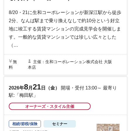
1LDK+S含）が見比べられる貴重
な機会！RC造9階建て賃貸マンシ
8/20・21に生和コーポレーションが新深江駅から徒歩
ョン 完成見学...
2分、なんば駅まで乗り換えなしで約10分という好立
地に竣工する賃貸マンションの完成見学会を開催しま
す。一般的な賃貸マンションでは珍しい広々とした
（…
無
主催：生和コーポレーション株式会社 大阪
料
本店
8
21
2026年
月
日（金）
開場・受付 13:00～ 最寄り
駅:「梅田駅」
オーナーズ・スタイル主催
相続/節税/保険
セミナー