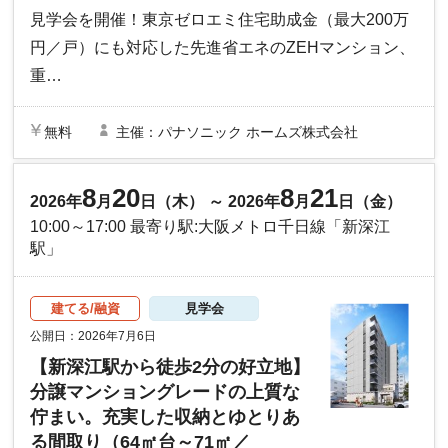
見学会を開催！東京ゼロエミ住宅助成金（最大200万
円／戸）にも対応した先進省エネのZEHマンション、
重…
無料
主催：パナソニック ホームズ株式会社
8
20
8
21
2026年
月
日（木） ～ 2026年
月
日（金）
10:00～17:00 最寄り駅:大阪メトロ千日線「新深江
駅」
建てる/融資
見学会
公開日：2026年7月6日
【新深江駅から徒歩2分の好立地】
分譲マンショングレードの上質な
佇まい。充実した収納とゆとりあ
る間取り（64㎡台～71㎡／