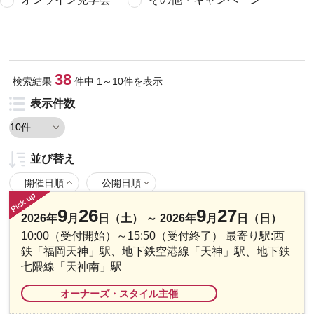
38
検索結果
件
中
1
～
10
件を表示
表示件数
並び替え
開催日順
公開日順
9
26
9
27
2026年
月
日（土） ～ 2026年
月
日（日）
10:00（受付開始）～15:50（受付終了） 最寄り駅:西
鉄「福岡天神」駅、地下鉄空港線「天神」駅、地下鉄
七隈線「天神南」駅
オーナーズ・スタイル主催