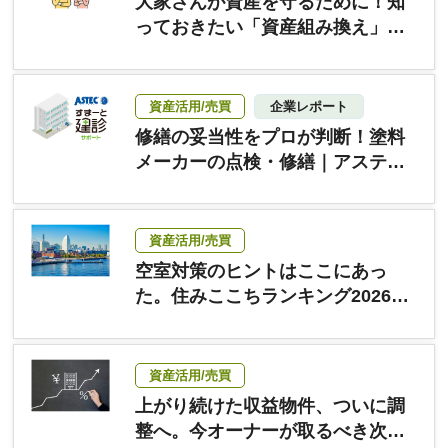
大家さんが資産を守るために！知
っておきたい「資産組み換え」の
基礎知識
資産活用/売買
企業レポート
修繕の妥当性をプロが判断！塗料
メーカーの点検・修繕｜アステッ
クペイント
資産活用/売買
空室対策のヒントはここにあっ
た。住みここちランキング2026＜
首都圏＞をオーナー目線で読み解
く
資産活用/売買
上がり続けた収益物件、ついに調
整へ。今オーナーが取るべき次の