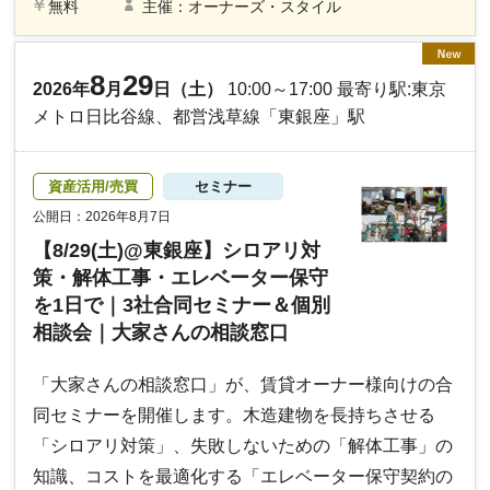
無料
主催：オーナーズ・スタイル
8
29
2026年
月
日（土）
10:00～17:00 最寄り駅:東京
メトロ日比谷線、都営浅草線「東銀座」駅
資産活用/売買
セミナー
公開日：2026年8月7日
【8/29(土)@東銀座】シロアリ対
策・解体工事・エレベーター保守
を1日で｜3社合同セミナー＆個別
相談会｜大家さんの相談窓口
「大家さんの相談窓口」が、賃貸オーナー様向けの合
同セミナーを開催します。木造建物を長持ちさせる
「シロアリ対策」、失敗しないための「解体工事」の
知識、コストを最適化する「エレベーター保守契約の