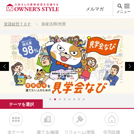
メルマガ
メニュー
賃貸経営ＴＯＰ
資産活用/売買
テーマを選択
全テーマ
建てる/融資
リフォーム/塗装
住宅設備