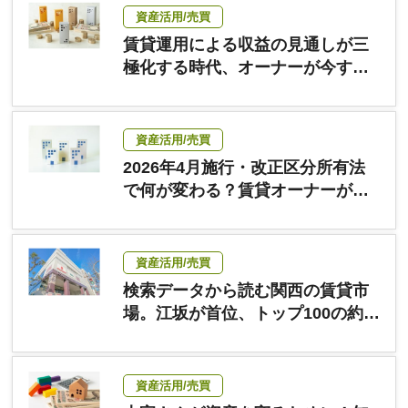
資産活用/売買
賃貸運用による収益の見通しが三
極化する時代、オーナーが今すぐ
確認すべき「自分の物件の立ち位
置」
資産活用/売買
2026年4月施行・改正区分所有法
で何が変わる？賃貸オーナーが
「得をする物件」「損をする物
件」を見分ける判断軸
資産活用/売買
検索データから読む関西の賃貸市
場。江坂が首位、トップ100の約7
割は大阪に。需要が集まるエリア
の条件とは
資産活用/売買