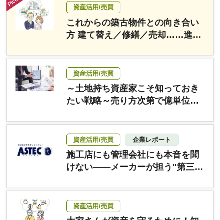
資産活用/売買
これからの築古物件との向き合い
方 建て替え／修繕／売却……進む
べき道は？
資産活用/売買
～土地持ち資産家こそ知っておき
たい戦略～売り方次第で億単位の
差！売値を最大化するコンサル
資産活用/売買
企業レポート
施工店にも管理会社にも本音を聞
けない――メーカーが担う"第三
者"修繕診断とは
資産活用/売買