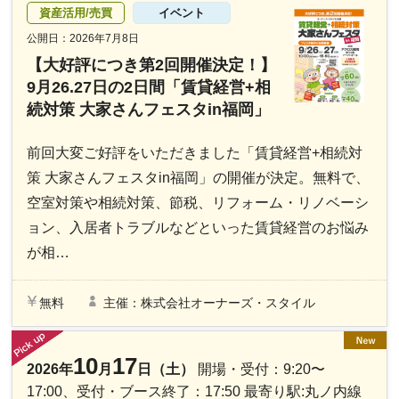
資産活用/売買
イベント
公開日：2026年7月8日
【大好評につき第2回開催決定！】
9月26.27日の2日間「賃貸経営+相
続対策 大家さんフェスタin福岡」
前回大変ご好評をいただきました「賃貸経営+相続対
策 大家さんフェスタin福岡」の開催が決定。無料で、
空室対策や相続対策、節税、リフォーム・リノベーシ
ョン、入居者トラブルなどといった賃貸経営のお悩み
が相…
無料
主催：株式会社オーナーズ・スタイル
10
17
2026年
月
日（土）
開場・受付：9:20〜
17:00、受付・ブース終了：17:50 最寄り駅:丸ノ内線