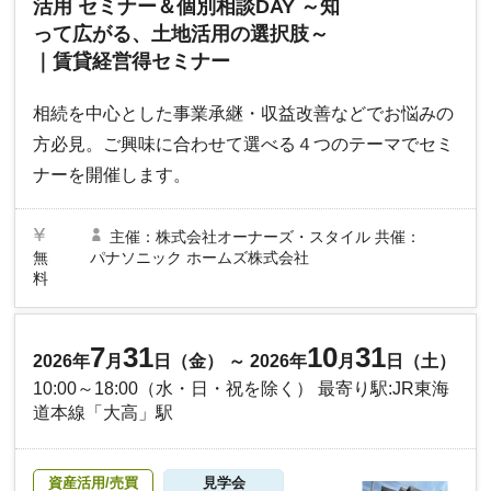
活用 セミナー＆個別相談DAY ～知
って広がる、土地活用の選択肢～
｜賃貸経営得セミナー
相続を中心とした事業承継・収益改善などでお悩みの
方必見。ご興味に合わせて選べる４つのテーマでセミ
ナーを開催します。
主催：株式会社オーナーズ・スタイル 共催：
無
パナソニック ホームズ株式会社
料
7
31
10
31
2026年
月
日（金） ～ 2026年
月
日（土）
10:00～18:00（水・日・祝を除く） 最寄り駅:JR東海
道本線「大高」駅
資産活用/売買
見学会