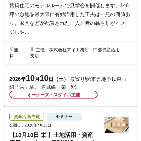
賃貸住宅のモデルルームで見学会を開催します。148
坪の敷地を最大限に有効活用した工夫は一見の価値あ
り。家具などが配置された、入居者の暮らしがイメー
ジしや…
無
主催：株式会社アイ工務店 中部資産活用
料
支店
10
10
2026年
月
日（土）
最寄り駅:市営地下鉄東山
線「栄」駅、 名城線「栄」駅
オーナーズ・スタイル主催
資産活用/売買
セミナー
公開日：2026年7月15日
【10月10日 栄 】土地活用・資産