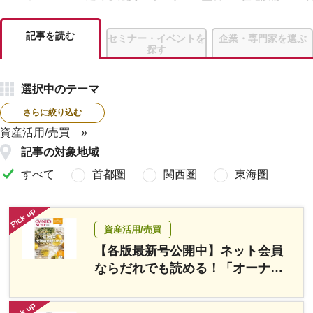
記事を読む
セミナー・イベントを
企業・専門家を選ぶ
探す
選択中のテーマ
さらに絞り込む
資産活用/売買
記事の対象地域
すべて
首都圏
関西圏
東海圏
資産活用/売買
【各版最新号公開中】ネット会員
ならだれでも読める！「オーナー
ズ・スタイル」デジタルブック公
開中