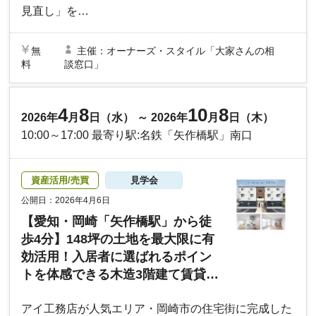
見直し」を…
無
主催：オーナーズ・スタイル「大家さんの相
料
談窓口」
4
8
10
8
2026年
月
日（水） ～ 2026年
月
日（木）
10:00～17:00 最寄り駅:名鉄「矢作橋駅」南口
資産活用/売買
見学会
公開日：2026年4月6日
【愛知・岡崎「矢作橋駅」から徒
歩4分】148坪の土地を最大限に有
効活用！入居者に選ばれるポイン
トを体感できる木造3階建て賃貸住
宅 モデルルーム見学会｜アイ工務
アイ工務店が人気エリア・岡崎市の住宅街に完成した
店