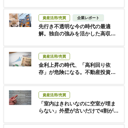
一手
資産活用/売買
企業レポート
先行き不透明な今の時代の最適
解。独自の強みを活かした高収益
賃貸住宅｜めぐる組
資産活用/売買
金利上昇の時代、「高利回り依
存」が危険になる。不動産投資
の”新常識”を解説
資産活用/売買
「室内はきれいなのに空室が埋ま
らない」外壁が古いだけで4割が入
居を断念——調査で判明した"見た
目コスト"の正体