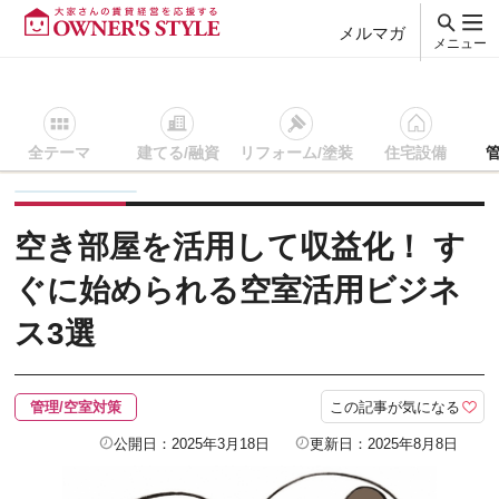
メルマガ
メニュー
全テーマ
建てる/融資
リフォーム/塗装
住宅設備
賃貸経営ＴＯＰ
管理/空室対策
記事を読む
空き部屋を活用
空き部屋を活用して収益化！ す
ぐに始められる空室活用ビジネ
ス3選
この記事が気になる
管理/空室対策
公開日：2025年3月18日
更新日：2025年8月8日