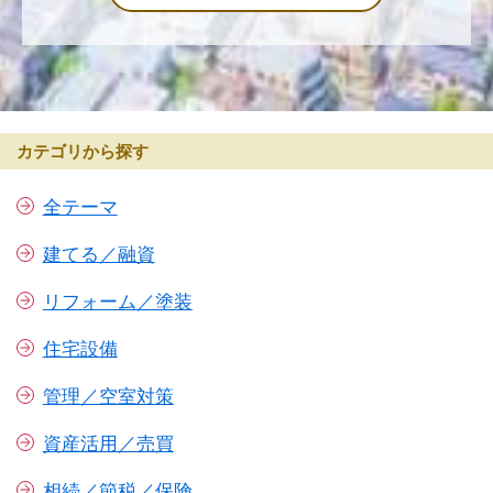
カテゴリから探す
全テーマ
建てる／融資
リフォーム／塗装
住宅設備
管理／空室対策
資産活用／売買
相続／節税／保険