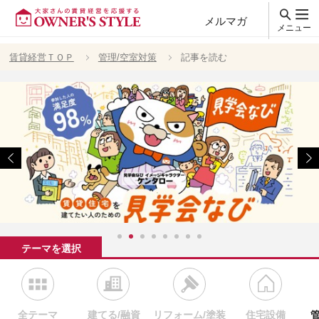
メルマガ
メニュー
賃貸経営ＴＯＰ
管理/空室対策
記事を読む
テーマを選択
全テーマ
建てる/融資
リフォーム/塗装
住宅設備