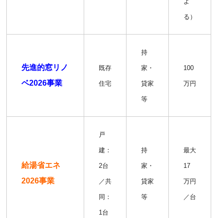
よ
る）
持
先進的窓リノ
既存
家・
100
ベ2026事業
住宅
貸家
万円
等
戸
建：
持
最大
給湯省エネ
2台
家・
17
2026事業
／共
貸家
万円
同：
等
／台
1台