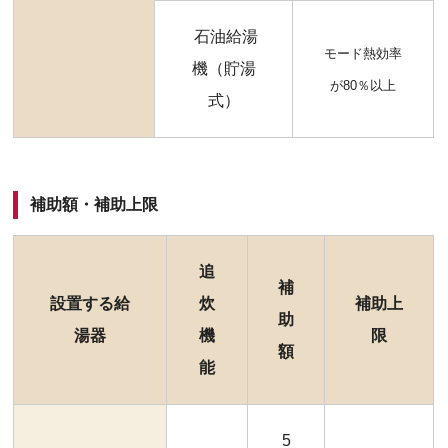
石油給湯
モード熱効率
機（貯湯
が80％以上
式）
補助額・補助上限
追
補
設置する給
炊
補助上
助
湯器
機
限
額
能
5