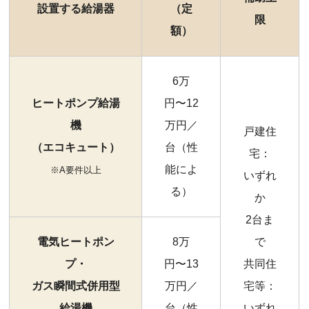
設置する給湯器
（定
限
額）
6万
ヒートポンプ給湯
円〜12
機
万円／
戸建住
（エコキュート）
台（性
宅：
能によ
※A要件以上
いずれ
る）
か
2台ま
電気ヒートポン
8万
で
プ・
円〜13
共同住
ガス瞬間式併用型
万円／
宅等：
給湯機
台（性
いずれ