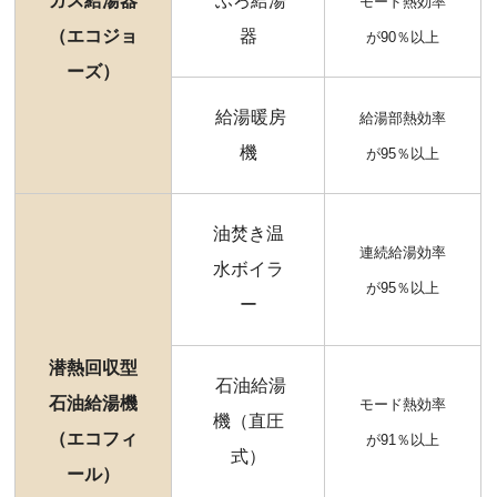
ガス給湯器
ふろ給湯
モード熱効率
（エコジョ
器
が90％以上
ーズ）
給湯暖房
給湯部熱効率
機
が95％以上
油焚き温
連続給湯効率
水ボイラ
が95％以上
ー
潜熱回収型
石油給湯
石油給湯機
モード熱効率
機（直圧
（エコフィ
が91％以上
式）
ール）