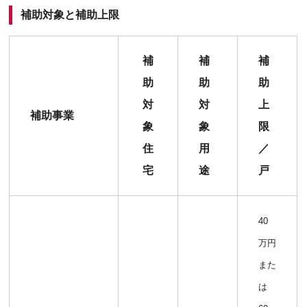
補助対象と補助上限
補
補
補
助
助
助
対
対
上
補助事業
象
象
限
住
用
／
宅
途
戸
40
万円
また
は