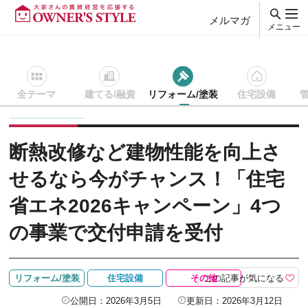
メルマガ
メニュー
全テーマ
建てる/融資
リフォーム/塗装
住宅設備
賃貸経営ＴＯＰ
リフォーム/塗装
記事を読む
断熱改修など
断熱改修など建物性能を向上さ
せるなら今がチャンス！「住宅
省エネ2026キャンペーン」4つ
の事業で交付申請を受付
この記事が気になる
リフォーム/塗装
住宅設備
その他
公開日：2026年3月5日
更新日：2026年3月12日