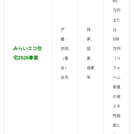
60
万円
また
戸
持
は
建・
家、
100
みらいエコ住
共同
貸
万円
宅2026事業
（集
家、
（リ
合）
借家
フォ
住宅
等
ーム
前後
の省
エネ
性能
差に