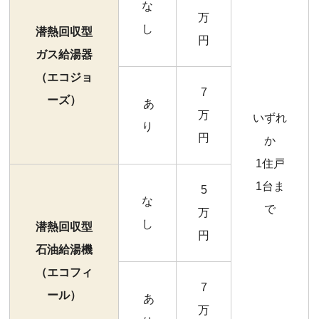
な
万
し
潜熱回収型
円
ガス給湯器
（エコジョ
7
ーズ）
あ
万
いずれ
り
円
か
1住戸
1台ま
5
な
で
万
し
潜熱回収型
円
石油給湯機
（エコフィ
7
ール）
あ
万