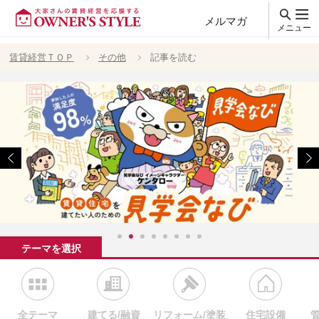
メルマガ
メニュー
賃貸経営ＴＯＰ
その他
記事を読む
テーマを選択
全テーマ
建てる/融資
リフォーム/塗装
住宅設備