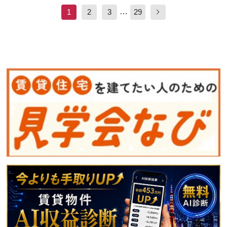
…
1
2
3
29