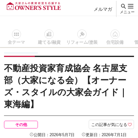
メルマガ
メニュー
全テーマ
建てる/融資
リフォーム/塗装
住宅設備
賃貸経営ＴＯＰ
その他
記事を読む
不動産投資家育成協会
不動産投資家育成協会 名古屋支
部（大家になる会）【オーナー
ズ・スタイルの大家会ガイド｜
東海編】
この記事が気になる
その他
公開日：2026年5月7日
更新日：2026年7月1日