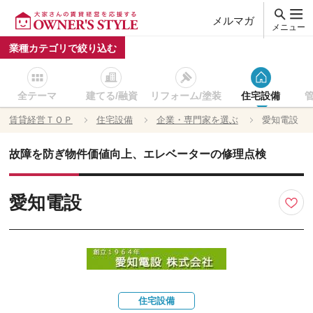
メルマガ
メニュー
業種カテゴリで絞り込む
全テーマ
建てる/融資
リフォーム/塗装
住宅設備
賃貸経営ＴＯＰ
住宅設備
企業・専門家を選ぶ
愛知電設
故障を防ぎ物件価値向上、エレベーターの修理点検
愛知電設
住宅設備