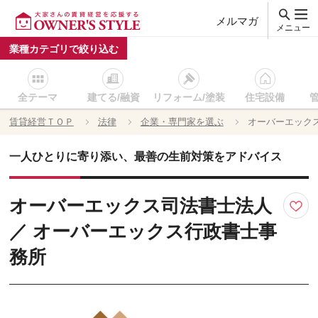
メルマガ
メニュー
業種カテゴリで絞り込む
全テーマ
建てる/融資
リフォーム/塗装
住宅設備
賃貸経営ＴＯＰ
法律
企業・専門家を選ぶ
オーバーエック
一人ひとりに寄り添い、最善の生前対策をアドバイス
オーバーエックス司法書士法人
／ オーバーエックス行政書士事
務所