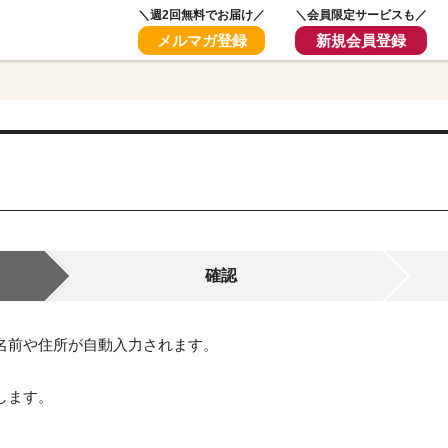
＼週2回無料でお届け／
＼会員限定サービスも／
メルマガ登録
新規会員登録
確認
名前や住所が自動入力されます。
します。