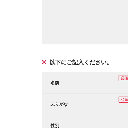
以下にご記入ください。
必
名前
必
ふりがな
性別