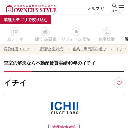
メルマガ
メニュー
業種カテゴリで絞り込む
全テーマ
建てる/融資
リフォーム/塗装
住宅設備
賃貸経営ＴＯＰ
管理/空室対策
企業・専門家を選ぶ
イチイ
空室の解決なら不動産賃貸実績40年のイチイ
イチイ
管理/空室対策