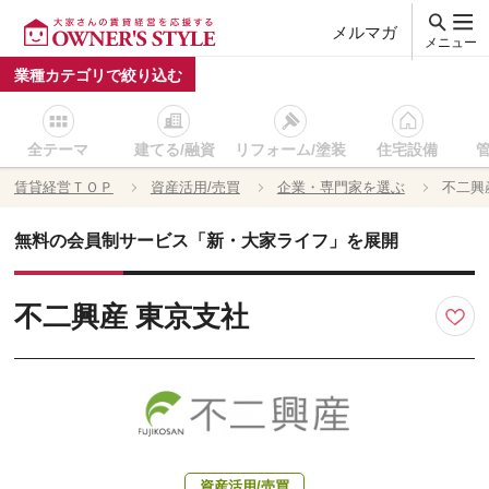
メルマガ
メニュー
業種カテゴリで絞り込む
全テーマ
建てる/融資
リフォーム/塗装
住宅設備
賃貸経営ＴＯＰ
資産活用/売買
企業・専門家を選ぶ
不二興
無料の会員制サービス「新・大家ライフ」を展開
不二興産 東京支社
資産活用/売買