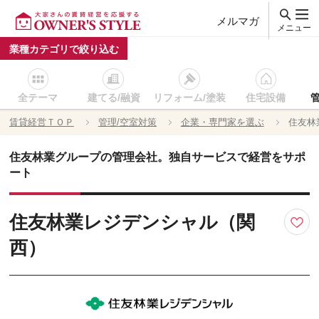
メルマガ
メニュー
業種カテゴリで絞り込む
全テーマ
建てる/融資
リフォーム/塗装
住宅設備
賃貸経営ＴＯＰ
管理/空室対策
企業・専門家を選ぶ
住友林
住友林業グループの管理会社。独自サービスで経営をサポ
ート
住友林業レジデンシャル（関
西）