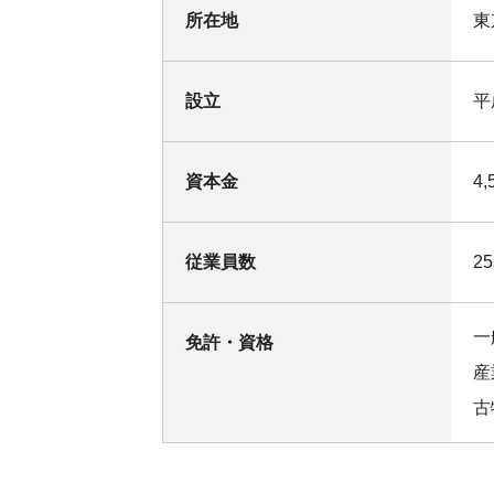
所在地
東
設立
平
資本金
4
従業員数
2
一
免許・資格
産
古