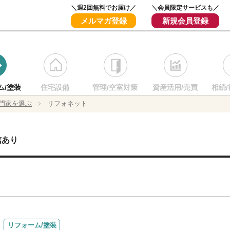
＼週2回無料でお届け／
＼会員限定サービスも／
メルマガ登録
新規会員登録
ム/塗装
住宅設備
管理/空室対策
資産活用/売買
相続/
門家を選ぶ
リフォネット
信あり
リフォーム/塗装