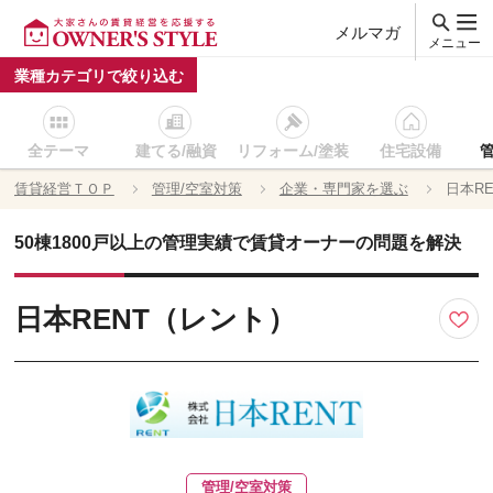
メルマガ
メニュー
業種カテゴリで絞り込む
全テーマ
建てる/融資
リフォーム/塗装
住宅設備
賃貸経営ＴＯＰ
管理/空室対策
企業・専門家を選ぶ
日本R
50棟1800戸以上の管理実績で賃貸オーナーの問題を解決
日本RENT（レント）
管理/空室対策