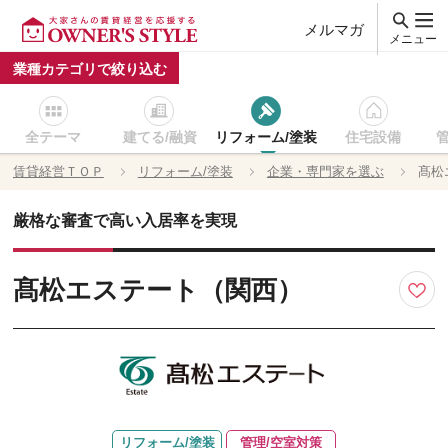
メルマガ
メニュー
業種カテゴリで絞り込む
全テーマ
建てる/融資
リフォーム/塗装
住宅設備
賃貸経営ＴＯＰ
リフォーム/塗装
企業・専門家を選ぶ
髙松
厳格な審査で高い入居率を実現
髙松エステート（関西）
リフォーム/塗装
管理/空室対策