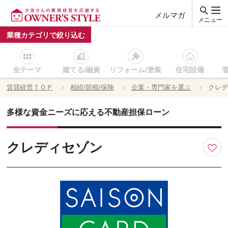
メルマガ
メニュー
業種カテゴリで絞り込む
全テーマ
建てる/融資
リフォーム/塗装
住宅設備
賃貸経営ＴＯＰ
相続/節税/保険
企業・専門家を選ぶ
クレデ
多様な資金ニーズに応える不動産担保ローン
クレディセゾン