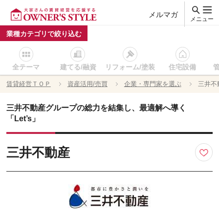
メルマガ
メニュー
業種カテゴリで絞り込む
全テーマ
建てる/融資
リフォーム/塗装
住宅設備
賃貸経営ＴＯＰ
資産活用/売買
企業・専門家を選ぶ
三井不
三井不動産グループの総力を結集し、最適解へ導く
「Let’s」
三井不動産