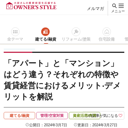
メルマガ
メニュー
全テーマ
建てる/融資
リフォーム/塗装
住宅設備
賃貸経営ＴＯＰ
建てる/融資
記事を読む
「アパート」と「
「アパート」と「マンション」
はどう違う？それぞれの特徴や
賃貸経営におけるメリット‧デメ
リットを解説
この記事が気になる
建てる/融資
管理/空室対策
資産活用/売買
公開日：2024年3月7日
更新日：2024年3月27日