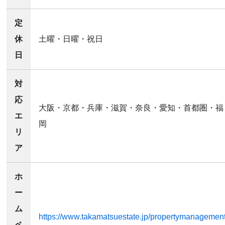
定
休
土曜・日曜・祝日
日
対
応
大阪・京都・兵庫・滋賀・奈良・愛知・首都圏・福
エ
岡
リ
ア
ホ
ー
ム
https://www.takamatsuestate.jp/propertymanagement
ペ