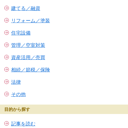
建てる／融資
リフォーム／塗装
住宅設備
管理／空室対策
資産活用／売買
相続／節税／保険
法律
その他
目的から探す
記事を読む