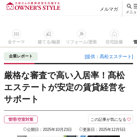
メルマガ
メニュ
全テーマ
建てる/融資
リフォーム/塗装
住宅設備
賃貸経営ＴＯＰ
管理/空室対策
記事を読む
厳格な審査で高
企業レポート
[提供：髙松エステート]
厳格な審査で高い入居率！髙松
エステートが安定の賃貸経営を
サポート
この記事が気になる
管理/空室対策
公開日：2025年10月23日
更新日：2025年12月5日