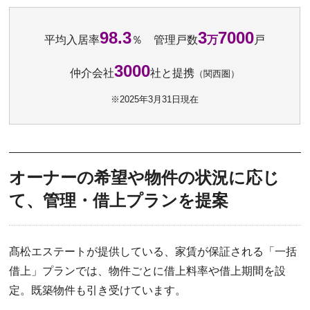
98.3
3
7000
平均入居率
％ 管理戸数
万
戸
3000
仲介会社
社と提携
（関西圏）
※2025年3月31日現在
オーナーの希望や物件の状況に応じ
て、管理・借上プランを提案
髙松エステートが提供している、家賃が保証される「一括
借上」プランでは、物件ごとに借上料率や借上期間を設
定。既築物件も引き受けています。