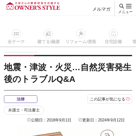
メルマガ
メニュー
全テーマ
建てる/融資
リフォーム/塗装
住宅設備
賃貸経営ＴＯＰ
法律
記事を読む
地震・津波・火災…自然災
地震・津波・火災…自然災害発生
後のトラブルQ&A
この記事が気になる
法律
弁護士・司法書士
公開日：2018年9月1日
更新日：2024年9月12日