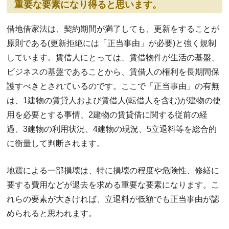
重要な要素になり得ると思います。
借地借家法は、契約期間が満了しても、更新をすることが
原則である(更新拒絶には「正当事由」が必要)と強く規制
しています。賃借人にとっては、賃借物件が生活の基盤、
ビジネスの基盤であることから、賃借人の権利を長期間保
護すべきとされているのです。ここで「正当事由」の有無
は、1建物の賃貸人および賃借人(転借人を含む)が建物の使
用を必要とする事情、2建物の賃貸借に関する従前の経
過、3建物の利用状況、4建物の現況、5立退料等を総合的
に衡量して判断されます。
地震による一部損壊は、特に損壊の程度や危険性、修繕に
要する費用などが退去を求める重要な要素になります。こ
れらの要素が大きければ、立退料が低額でも正当事由が認
められると思われます。