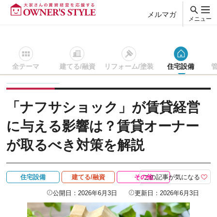
メルマガ
メニュー
全テーマ
建てる/融資
リフォーム/塗装
住宅設備
賃貸経営ＴＯＰ
住宅設備
記事を読む
「ナフサショック」
「ナフサショック」が賃貸経営
に与える影響は？賃貸オーナー
が取るべき対策を解説
この記事が気になる
住宅設備
建てる/融資
その他
公開日：2026年6月3日
更新日：2026年6月3日