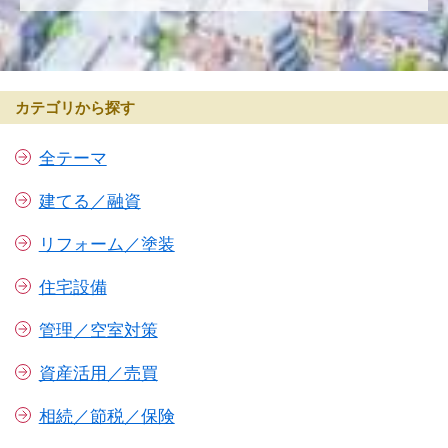
カテゴリから探す
全テーマ
建てる／融資
リフォーム／塗装
住宅設備
管理／空室対策
資産活用／売買
相続／節税／保険