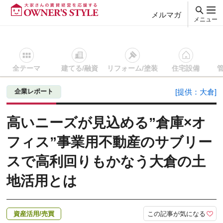
メルマガ
メニュー
全テーマ
建てる/融資
リフォーム/塗装
住宅設備
賃貸経営ＴＯＰ
資産活用/売買
記事を読む
高いニーズが見
企業レポート
[提供：大倉]
高いニーズが見込める”倉庫×オ
フィス”事業用不動産のサブリー
スで高利回りもかなう大倉の土
地活用とは
この記事が気になる
資産活用/売買