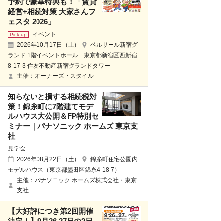
予約で豪華特典も！「賃貸
経営+相続対策 大家さんフ
ェスタ 2026」
イベント
2026年10月17日（土）
ベルサール新宿グ
ランド 1階イベントホール 東京都新宿区西新宿
8-17-3 住友不動産新宿グランドタワー
主催：オーナーズ・スタイル
知らないと損する相続税対
策！錦糸町に7階建てモデ
ルハウス大公開＆FP特別セ
ミナー｜パナソニック ホームズ 東京支
社
見学会
2026年08月22日（土）
錦糸町住宅公園内
モデルハウス（東京都墨田区錦糸4-18-7）
主催：パナソニック ホームズ株式会社・東京
支社
【大好評につき第2回開催
決定！】9月26.27日の2日