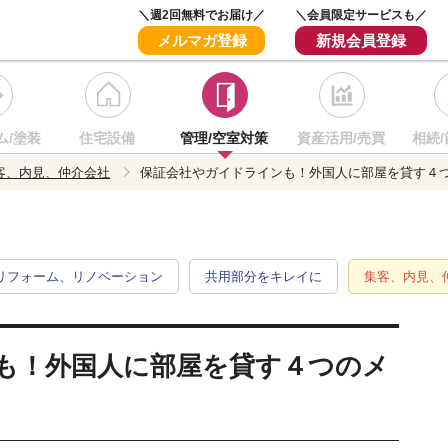
＼週2回無料でお届け／
＼会員限定サービスも／
メルマガ登録
新規会員登録
ム/塗装
住宅設備
管理/空室対策
資産活用/売買
相続/
客、内見、仲介会社
保証会社やガイドラインも！外国人に部屋を貸す４
リフォーム、リノベーション
共用部分をキレイに
集客、内見、
も！外国人に部屋を貸す４つのメ