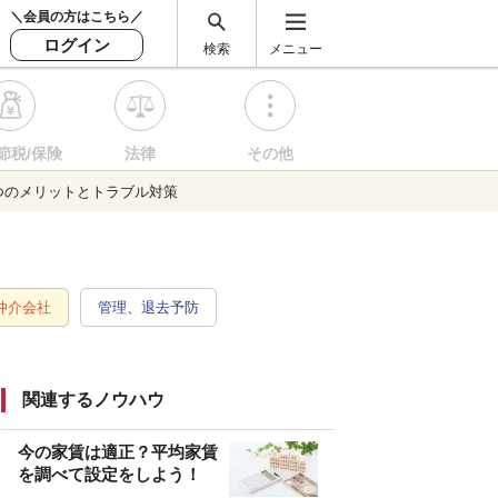
＼会員の方はこちら／
ログイン
検索
メニュー
節税/保険
法律
その他
つのメリットとトラブル対策
仲介会社
管理、退去予防
関連するノウハウ
今の家賃は適正？平均家賃
を調べて設定をしよう！