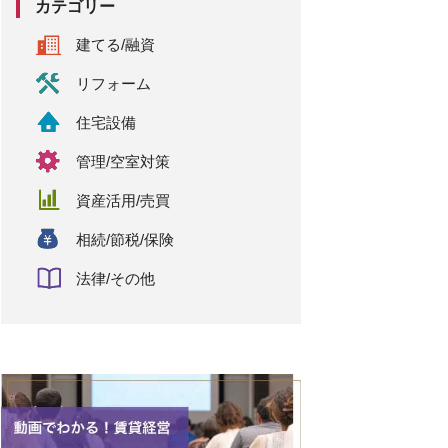
カテゴリー
建てる/融資
リフォーム
住宅設備
管理/空室対策
資産活用/売買
相続/節税/保険
法律/その他