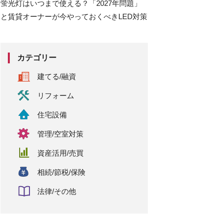
蛍光灯はいつまで使える？「2027年問題」
と賃貸オーナーが今やっておくべきLED対策
カテゴリー
建てる/融資
リフォーム
住宅設備
管理/空室対策
資産活用/売買
相続/節税/保険
法律/その他