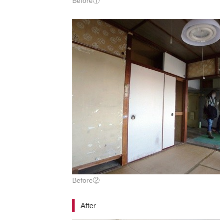
Before①
Before②
After