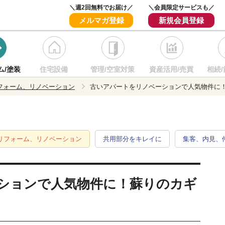
＼週2回無料でお届け／
＼会員限定サービスも／
メルマガ登録
新規会員登録
ム/塗装
住宅設備
管理/空室対策
資産活用/売買
相続/
フォーム、リノベーション
古いアパートをリノベーションで人気物件に
リフォーム、リノベーション
共用部分をキレイに
集客、内見、
ションで人気物件に！蘇りのカギ