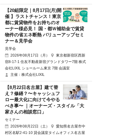
【20組限定｜8月17日(月)開
催 】ラストチャンス！東京
都に賃貸物件をお持ちのオ
ーナー様必見！ 国・都Ｗ補助金で賃貸
物件の省エネ断熱 バリューアップセミ
ナー＆見学会
見学会
2026年08月17日（月）
東京都新宿区西新
宿8-17-1 住友不動産新宿グランドタワー7階 株式
会社LIXIL ショールーム東京 7階 会議室
主催：株式会社LIXIL
【8月22日名古屋】建て替
え？修繕？〜キャッシュフ
ロー最大化に向けて今やる
べき事〜 ｜オーナーズ・スタイル「大
家さんの相談窓口」
セミナー
2026年08月22日（土）
愛知県名古屋市中
村区名駅2-41-10 貸会議室タイムオフィス名古屋