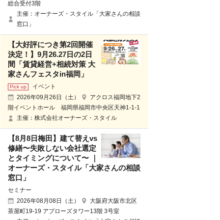
総合受付3階
主催：オーナーズ・スタイル「大家さんの相談
窓口」
【大好評につき第2回開催
決定！】9月26.27日の2日
間「賃貸経営+相続対策 大
家さんフェスタin福岡」
イベント
2026年09月26日（土）
アクロス福岡地下2
階イベントホール 福岡県福岡市中央区天神1-1-1
主催：株式会社オーナーズ・スタイル
【8月8日梅田】建て替えvs
修繕〜失敗しない会社選定
とタイミングについて〜 ｜
オーナーズ・スタイル「大家さんの相談
窓口」
セミナー
2026年08月08日（土）
大阪府大阪市北区
茶屋町19-19 アプローズタワー13階 3号室