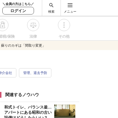
＼会員の方はこちら／
ログイン
検索
メニュー
節税/保険
法律
その他
！蘇りのカギは「間取り変更」
仲介会社
管理、退去予防
関連するノウハウ
和式トイレ、バランス釜…
アパートにある昭和の古い
設備はどうしたらいい？