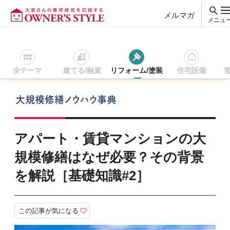
メルマガ
メニュ
全テーマ
建てる/融資
リフォーム/塗装
住宅設備
賃貸経営ＴＯＰ
大規模修繕ノウハウ事典
基礎知識
アパ
アパート・賃貸マンションの大
規模修繕はなぜ必要？その背景
を解説［基礎知識#2］
この記事が気になる