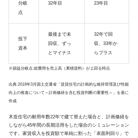
分岐
32年目
23年目
点
最後まで未
32年で回
投下
回収、ずっ
収、33年か
資本
とマイナス
らプラス
※損益分岐点:総費用を売上高（累積賃料）が上回る時点
出典:2019年3月国土交通省「賃貸住宅の計画的な維持管理及び性能
向上の推進について～計画修繕を含む投資判断の重要性～」を基に
作成
木造住宅の耐用年数22年で建て替えた場合と、計画修繕を
しながら45年間の長期活用をした場合のシミュレーション
です。家賃収入を投資額で単純に割った「表面利回り」で