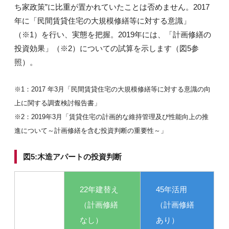
ち家政策”に比重が置かれていたことは否めません。2017
年に「民間賃貸住宅の大規模修繕等に対する意識」
（※1）を行い、実態を把握。2019年には、「計画修繕の
投資効果」（※2）についての試算を示します（図5参
照）。
※1：2017 年3月「民間賃貸住宅の大規模修繕等に対する意識の向
上に関する調査検討報告書」
※2：2019年3月「賃貸住宅の計画的な維持管理及び性能向上の推
進について～計画修繕を含む投資判断の重要性～」
図5:木造アパートの投資判断
22年建替え
45年活用
（計画修繕
（計画修繕
なし）
あり）