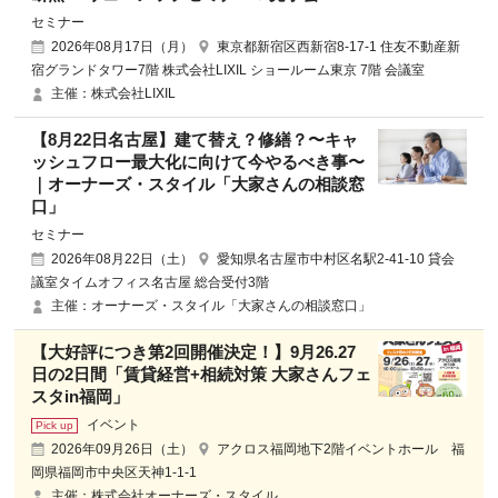
セミナー
2026年08月17日（月）
東京都新宿区西新宿8-17-1 住友不動産新
宿グランドタワー7階 株式会社LIXIL ショールーム東京 7階 会議室
主催：株式会社LIXIL
【8月22日名古屋】建て替え？修繕？〜キャ
ッシュフロー最大化に向けて今やるべき事〜
｜オーナーズ・スタイル「大家さんの相談窓
口」
セミナー
2026年08月22日（土）
愛知県名古屋市中村区名駅2-41-10 貸会
議室タイムオフィス名古屋 総合受付3階
主催：オーナーズ・スタイル「大家さんの相談窓口」
【大好評につき第2回開催決定！】9月26.27
日の2日間「賃貸経営+相続対策 大家さんフェ
スタin福岡」
イベント
2026年09月26日（土）
アクロス福岡地下2階イベントホール 福
岡県福岡市中央区天神1-1-1
主催：株式会社オーナーズ・スタイル