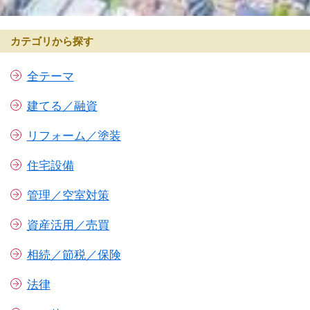
カテゴリから探す
全テーマ
建てる／融資
リフォーム／塗装
住宅設備
管理／空室対策
資産活用／売買
相続／節税／保険
法律