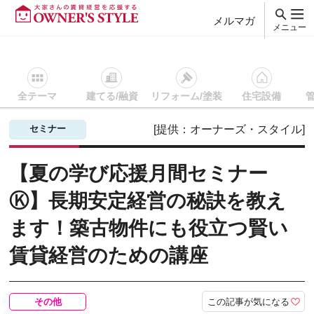
メルマガ
メニュー
全テーマ
建てる/融資
リフォーム/塗装
住宅設備
賃貸経営ＴＯＰ
その他
セミナー・イベントを探す
【夏の
セミナー
[提供：オーナーズ・スタイル]
【夏の学び応援月間セミナー
Ⓚ】長期安定経営の秘訣を教え
ます！築古物件にも役立つ賢い
賃貸経営のための講座
この記事が気になる
その他