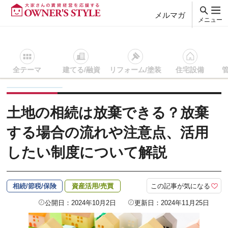
メルマガ
メニュー
全テーマ
建てる/融資
リフォーム/塗装
住宅設備
賃貸経営ＴＯＰ
相続/節税/保険
記事を読む
土地の相続は放
土地の相続は放棄できる？放棄
する場合の流れや注意点、活用
したい制度について解説
この記事が気になる
相続/節税/保険
資産活用/売買
公開日：2024年10月2日
更新日：2024年11月25日