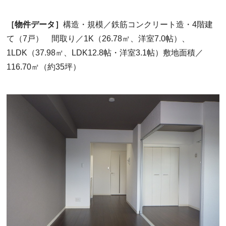
［物件データ］
構造・規模／鉄筋コンクリート造・4階建
て（7戸） 間取り／1K（26.78㎡、洋室7.0帖）、
1LDK（37.98㎡、LDK12.8帖・洋室3.1帖）敷地面積／
116.70㎡（約35坪）