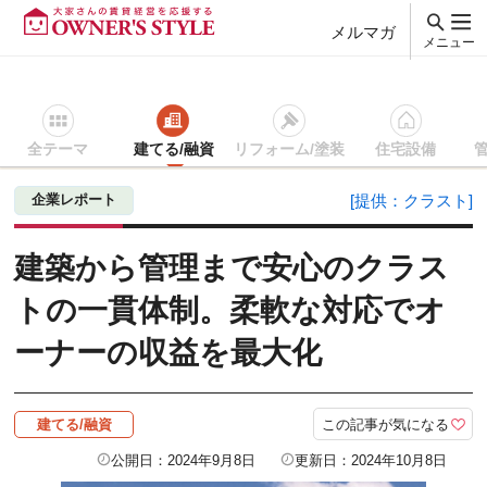
メルマガ
メニュー
全テーマ
建てる/融資
リフォーム/塗装
住宅設備
賃貸経営ＴＯＰ
建てる/融資
記事を読む
建築から管理まで
企業レポート
[提供：クラスト]
建築から管理まで安心のクラス
トの一貫体制。柔軟な対応でオ
ーナーの収益を最大化
この記事が気になる
建てる/融資
公開日：2024年9月8日
更新日：2024年10月8日