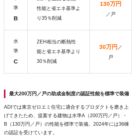
130万円
準
性能と省エネ基準よ
／戸
B
り35％削減
水
ZEH相当の断熱性
30万円
／
準
能と省エネ基準より
戸
C
30％削減
最大200万円／戸の助成金制度の認証性能を標準で装備
ADIでは東京ゼロエミ住宅に適合するプロダクトを磨き上
げてきたため、提案する建物は水準A（200万円／戸）・
B（130万円／戸）の性能を標準で装備。2024年には36棟
の認証を受けています。