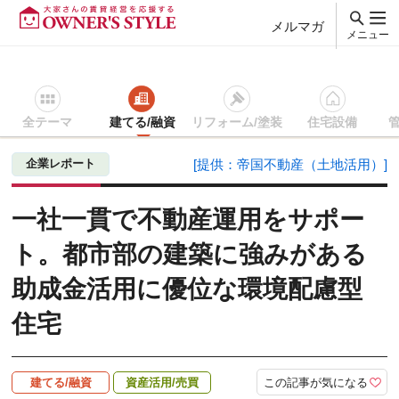
メルマガ
メニュー
全テーマ
建てる/融資
リフォーム/塗装
住宅設備
賃貸経営ＴＯＰ
建てる/融資
記事を読む
一社一貫で不動産
企業レポート
[提供：帝国不動産（土地活用）]
一社一貫で不動産運用をサポー
ト。都市部の建築に強みがある
助成金活用に優位な環境配慮型
住宅
この記事が気になる
建てる/融資
資産活用/売買