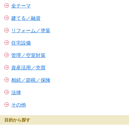
全テーマ
建てる／融資
リフォーム／塗装
住宅設備
管理／空室対策
資産活用／売買
相続／節税／保険
法律
その他
目的から探す