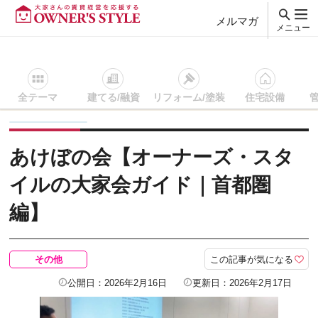
メルマガ
メニュー
全テーマ
建てる/融資
リフォーム/塗装
住宅設備
賃貸経営ＴＯＰ
その他
記事を読む
あけぼの会【オーナー
あけぼの会【オーナーズ・スタ
イルの大家会ガイド｜首都圏
編】
この記事が気になる
その他
公開日：2026年2月16日
更新日：2026年2月17日