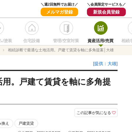
＼週2回無料でお届け／
＼会員限定サービスも／
メルマガ登録
新規会員登録
ム/塗装
住宅設備
管理/空室対策
資産活用/売買
相続/
相続診断で最適な土地活用。戸建て賃貸を軸に多角提案│大雄
[提供：大雄]
活用。戸建て賃貸を軸に多角提
この記事が気になる
み換え
戸建賃貸