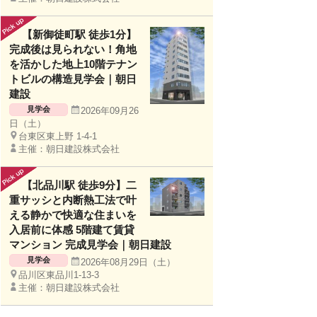
【新御徒町駅 徒歩1分】
完成後は見られない！角地
を活かした地上10階テナン
トビルの構造見学会｜朝日
建設
見学会
2026年09月26
日（土）
台東区東上野 1-4-1
主催：朝日建設株式会社
【北品川駅 徒歩9分】二
重サッシと内断熱工法で叶
える静かで快適な住まいを
入居前に体感 5階建て賃貸
マンション 完成見学会｜朝日建設
見学会
2026年08月29日（土）
品川区東品川1-13-3
主催：朝日建設株式会社