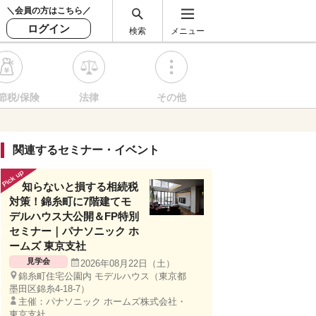
＼会員の方はこちら／
ログイン
検索
メニュー
節税/保険
法律
その他
関連するセミナー・イベント
知らないと損する相続税
対策！錦糸町に7階建てモ
デルハウス大公開＆FP特別
セミナー｜パナソニック ホ
ームズ 東京支社
見学会
2026年08月22日（土）
錦糸町住宅公園内 モデルハウス（東京都
墨田区錦糸4-18-7）
主催：パナソニック ホームズ株式会社・
東京支社