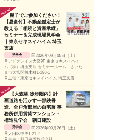
親子でご参加ください！
【昼食付】不動産鑑定士が
教える「相続と資産承継」
セミナー＆完成現場見学会
｜東京セキスイハイム 埼玉
支店
見学会
2026年09月05日（土）
アドグレイス大宮9F 東京セキスイハイ
ム（株）埼玉支店 セミナールーム さいた
ま市大宮区桜木町1-398-1
主催：東京セキスイハイム 埼玉支店
【大森駅 徒歩圏内】計
画道路を活かす一部鉄骨
造、全戸角部屋の自宅兼 事
務所併用賃貸マンション・
構造見学会｜朝日建設
見学会
2026年09月26日（土）
大田区中央1-21-2
主催：朝日建設株式会社