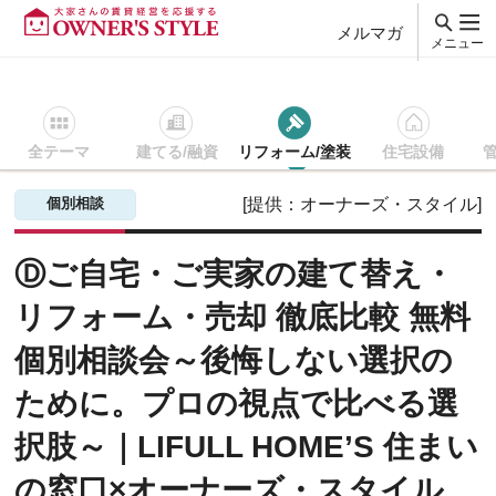
メルマガ
メニュー
全テーマ
建てる/融資
リフォーム/塗装
住宅設備
賃貸経営ＴＯＰ
リフォーム/塗装
セミナー・イベントを探す
個別相談
[提供：オーナーズ・スタイル]
Ⓓご自宅・ご実家の建て替え・
リフォーム・売却 徹底比較 無料
個別相談会～後悔しない選択の
ために。プロの視点で比べる選
択肢～｜LIFULL HOME’S 住まい
の窓口×オーナーズ・スタイル