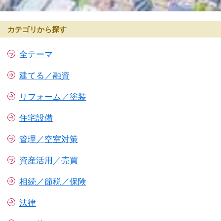
カテゴリから探す
全テーマ
建てる／融資
リフォーム／塗装
住宅設備
管理／空室対策
資産活用／売買
相続／節税／保険
法律