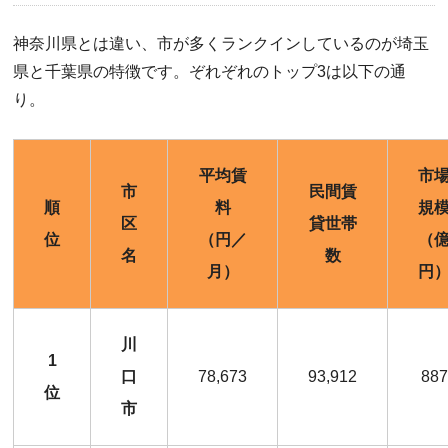
神奈川県とは違い、市が多くランクインしているのが埼玉
県と千葉県の特徴です。ぞれぞれのトップ3は以下の通
り。
平均賃
市
市
民間賃
順
料
規
区
貸世帯
位
（円／
（
名
数
月）
円
川
1
口
78,673
93,912
887
位
市