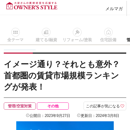
メルマガ
全テーマ
建てる/融資
リフォーム/塗装
住宅設備
賃貸経営ＴＯＰ
管理/空室対策
記事を読む
イメージ通り？
イメージ通り？それとも意外？
首都圏の賃貸市場規模ランキン
グが発表！
この記事が気になる
管理/空室対策
その他
公開日：2023年9月27日
更新日：2024年3月8日