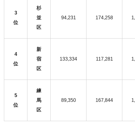
杉
3
並
94,231
174,258
1
位
区
新
4
宿
133,334
117,281
1
位
区
練
5
馬
89,350
167,844
1
位
区