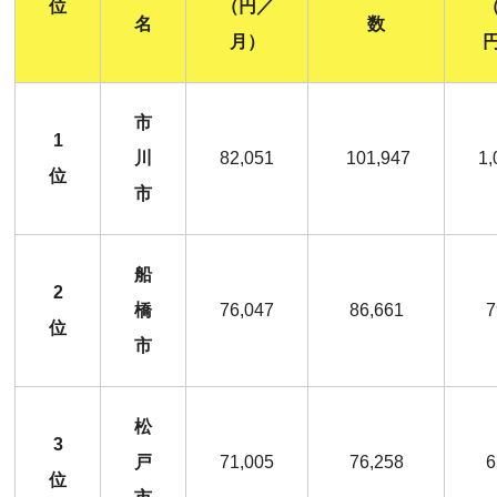
位
（円／
名
数
月）
市
1
川
82,051
101,947
1,
位
市
船
2
橋
76,047
86,661
7
位
市
松
3
戸
71,005
76,258
6
位