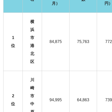
月）
円
横
浜
1
市
84,875
75,763
772
位
港
北
区
川
崎
2
市
94,995
64,863
739
位
中
原