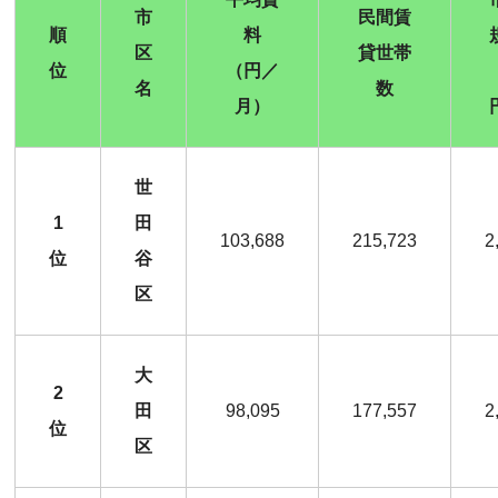
市
民間賃
順
料
区
貸世帯
位
（円／
名
数
月）
世
1
田
103,688
215,723
2
位
谷
区
大
2
田
98,095
177,557
2
位
区