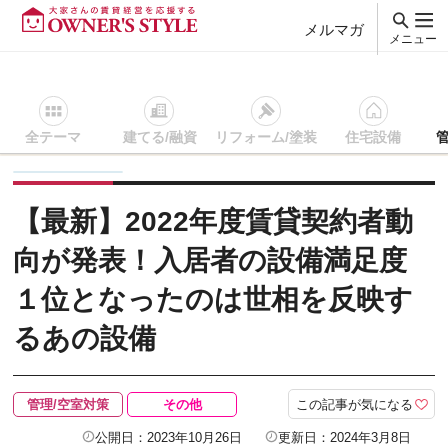
メルマガ
メニュー
全テーマ
建てる/融資
リフォーム/塗装
住宅設備
賃貸経営ＴＯＰ
管理/空室対策
記事を読む
【最新】202
【最新】2022年度賃貸契約者動
向が発表！入居者の設備満足度
１位となったのは世相を反映す
るあの設備
この記事が気になる
管理/空室対策
その他
公開日：2023年10月26日
更新日：2024年3月8日