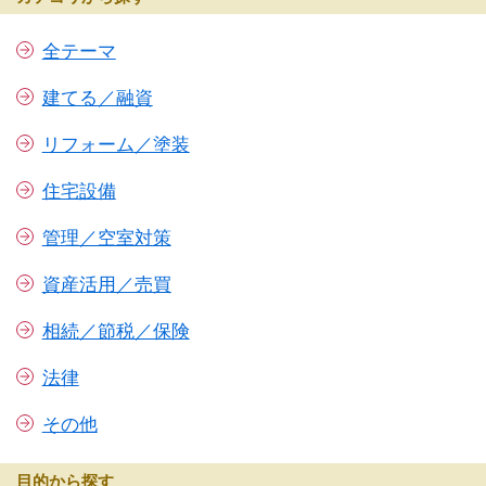
全テーマ
建てる／融資
リフォーム／塗装
住宅設備
管理／空室対策
資産活用／売買
相続／節税／保険
法律
その他
目的から探す