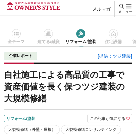
メルマガ
メニュー
全テーマ
建てる/融資
リフォーム/塗装
住宅設備
賃貸経営ＴＯＰ
リフォーム/塗装
記事を読む
自社施工によ
企業レポート
[提供：ツジ建装]
自社施工による高品質の工事で
資産価値を長く保つツジ建装の
大規模修繕
この記事が気になる
リフォーム/塗装
大規模修繕（外壁・屋根）
大規模修繕コンサルティング