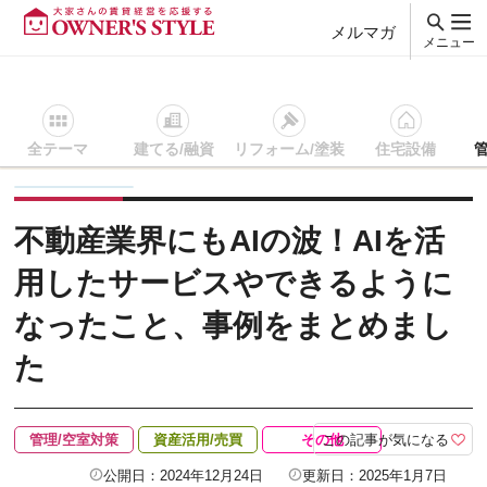
メルマガ
メニュー
全テーマ
建てる/融資
リフォーム/塗装
住宅設備
賃貸経営ＴＯＰ
管理/空室対策
記事を読む
不動産業界にも
不動産業界にもAIの波！AIを活
用したサービスやできるように
なったこと、事例をまとめまし
た
この記事が気になる
管理/空室対策
資産活用/売買
その他
公開日：2024年12月24日
更新日：2025年1月7日