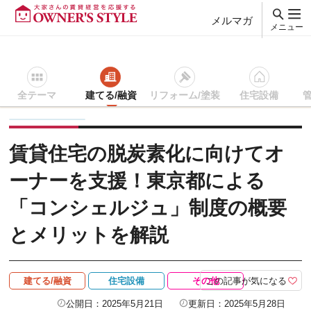
メルマガ
メニュー
全テーマ
建てる/融資
リフォーム/塗装
住宅設備
賃貸経営ＴＯＰ
建てる/融資
記事を読む
賃貸住宅の脱炭素
賃貸住宅の脱炭素化に向けてオ
ーナーを支援！東京都による
「コンシェルジュ」制度の概要
とメリットを解説
この記事が気になる
建てる/融資
住宅設備
その他
公開日：2025年5月21日
更新日：2025年5月28日