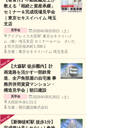
教える「相続と資産承継」
セミナー＆完成現場見学会
｜東京セキスイハイム 埼玉
支店
見学会
2026年09月05日（土）
アドグレイス大宮9F 東京セキスイハイ
ム（株）埼玉支店 セミナールーム さいた
ま市大宮区桜木町1-398-1
主催：東京セキスイハイム 埼玉支店
【大森駅 徒歩圏内】計
画道路を活かす一部鉄骨
造、全戸角部屋の自宅兼 事
務所併用賃貸マンション・
構造見学会｜朝日建設
見学会
2026年09月26日（土）
大田区中央1-21-2
主催：朝日建設株式会社
【新御徒町駅 徒歩1分】
完成後は見られない！角地