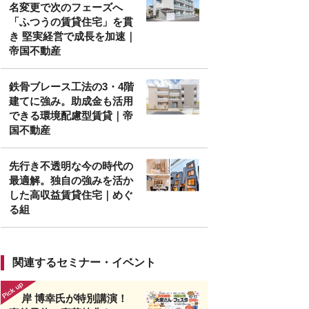
名変更で次のフェーズへ
「ふつうの賃貸住宅」を貫
き 堅実経営で成長を加速｜
帝国不動産
鉄骨ブレース工法の3・4階
建てに強み。助成金も活用
できる環境配慮型賃貸｜帝
国不動産
先行き不透明な今の時代の
最適解。独自の強みを活か
した高収益賃貸住宅｜めぐ
る組
関連するセミナー・イベント
岸 博幸氏が特別講演！