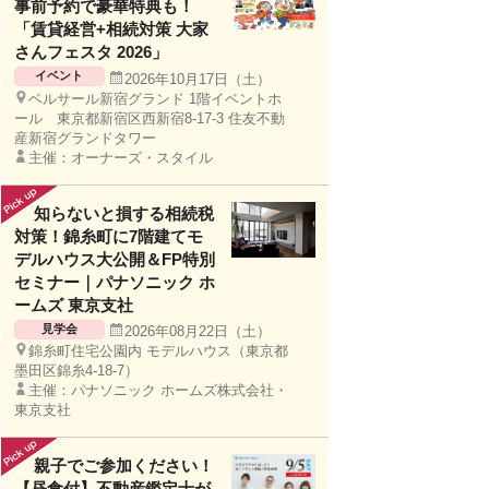
事前予約で豪華特典も！
「賃貸経営+相続対策 大家
さんフェスタ 2026」
イベント
2026年10月17日（土）
ベルサール新宿グランド 1階イベントホ
ール 東京都新宿区西新宿8-17-3 住友不動
産新宿グランドタワー
主催：オーナーズ・スタイル
知らないと損する相続税
対策！錦糸町に7階建てモ
デルハウス大公開＆FP特別
セミナー｜パナソニック ホ
ームズ 東京支社
見学会
2026年08月22日（土）
錦糸町住宅公園内 モデルハウス（東京都
墨田区錦糸4-18-7）
主催：パナソニック ホームズ株式会社・
東京支社
親子でご参加ください！
【昼食付】不動産鑑定士が