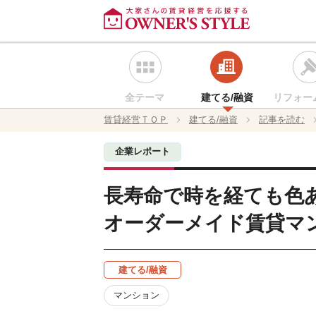
全テーマ
建てる/融資
リフォー
賃貸経営ＴＯＰ
建てる/融資
記事を読む
企業レポート
長寿命で時を経ても色
オーダーメイド賃貸マ
建てる/融資
マンション