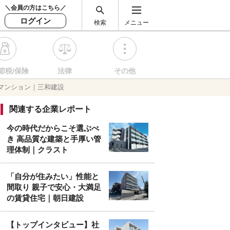
＼会員の方はこちら／
ログイン
検索
メニュー
節税/保険
法律
その他
マンション｜三和建設
関連する企業レポート
今の時代だからこそ選ぶべ
き 高品質な建築と手厚い管
理体制｜クラスト
「自分が住みたい」性能と
間取り 親子で安心・大満足
の賃貸住宅｜朝日建設
【トップインタビュー】社