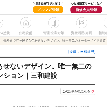
＼週2回無料でお届け／
＼会員限定サービスも／
メルマガ登録
新規会員登録
ム/塗装
住宅設備
管理/空室対策
資産活用/売買
相続/
長寿命で時を経ても色あせないデザイン。唯一無二のオーダーメイド賃貸
[提供：三和建設]
あせないデザイン。唯一無二の
ンション｜三和建設
この記事が気になる