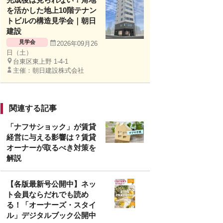
を活かした地上10階テナン
トビルの構造見学会｜朝日
建設
見学会
2026年09月26
日（土）
台東区東上野 1-4-1
主催：朝日建設株式会社
関連する記事
「ナフサショック」が賃貸
経営に与える影響は？賃貸
オーナーが取るべき対策を
解説
【各版最新号公開中】ネッ
ト会員ならだれでも読め
る！「オーナーズ・スタイ
ル」デジタルブック公開中