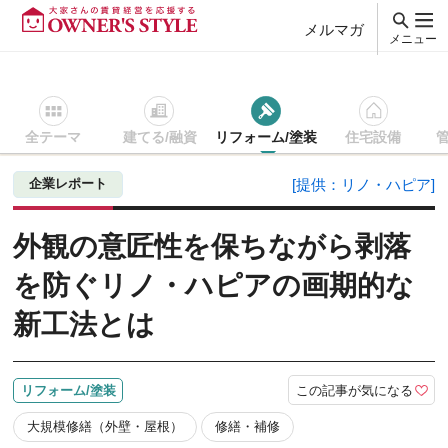
メルマガ
メニュー
全テーマ
建てる/融資
リフォーム/塗装
住宅設備
賃貸経営ＴＯＰ
リフォーム/塗装
記事を読む
外観の意匠性
企業レポート
[提供：リノ・ハピア]
外観の意匠性を保ちながら剥落
を防ぐリノ・ハピアの画期的な
新工法とは
この記事が気になる
リフォーム/塗装
大規模修繕（外壁・屋根）
修繕・補修