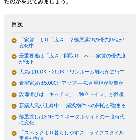
たのかを見てみましょう。
目次
「家賃」より「広さ」？部屋選びの優先順位が
変化中
最重要視は「広さ／間取り」へ──家賃の優先度
が低下
人気は1LDK・2LDK！ワンルーム離れが進行中
希望家賃は5,000円アップ──広さ重視が影響か
設備選びは「キッチン」「独立トイレ」が鉄板
新築人気が上昇中──築浅物件への関心が強まる
部屋探しはSNSで？ポータルサイトの一強時代
に変化
「スペックより暮らしやすさ」ライフスタイル
重視が加速