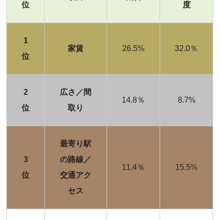
位
度
1
家賃
26.5%
32.0％
位
2
広さ／間
14.8％
8.7%
位
取り
最寄り駅
3
の路線／
11.4％
15.5%
位
交通アク
セス