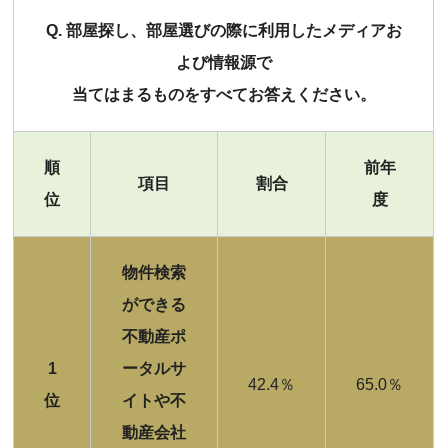
Q. 部屋探し、部屋選びの際に利用したメディアお
よび情報源で
当てはまるものをすべてお答えください。
順
前年
項目
割合
位
度
物件検索
ができる
不動産ポ
1
ータルサ
42.4％
65.0％
位
イトや不
動産会社