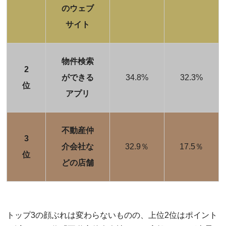
のウェブ
サイト
物件検索
2
ができる
34.8%
32.3%
位
アプリ
不動産仲
3
介会社な
32.9％
17.5％
位
どの店舗
トップ3の顔ぶれは変わらないものの、上位2位はポイント