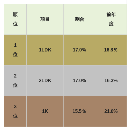
順
前年
項目
割合
位
度
1
1LDK
17.0%
16.8％
位
2
2LDK
17.0%
16.3%
位
3
1K
15.5％
21.0%
位