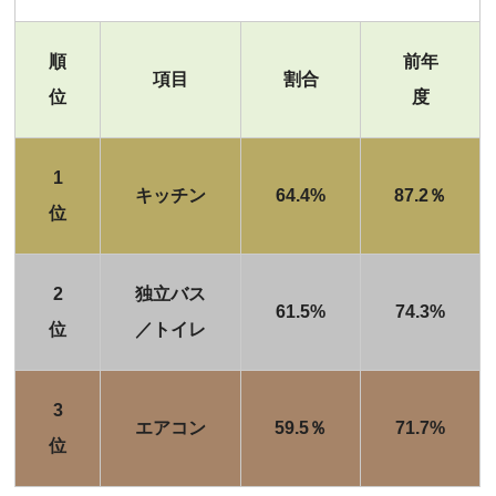
順
前年
項目
割合
位
度
1
キッチン
64.4%
87.2％
位
2
独立バス
61.5%
74.3%
位
／トイレ
3
エアコン
59.5％
71.7%
位