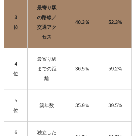
最寄り駅
3
の路線／
40.3％
52.3%
位
交通アク
セス
最寄り駅
4
までの距
36.5％
59.2%
位
離
5
築年数
35.9％
39.5%
位
6
独立した