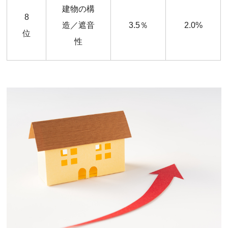
建物の構
8
造／遮音
3.5％
2.0%
位
性