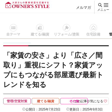
メルマガ
メニュー
全テーマ
建てる/融資
リフォーム/塗装
住宅設備
賃貸経営ＴＯＰ
管理/空室対策
記事を読む
「家賃の安さ」
「家賃の安さ」より「広さ／間
取り」重視にシフト？家賃アッ
プにもつながる部屋選び最新ト
レンドを知る
この記事が気になる
管理/空室対策
建てる/融資
その他
公開日：2025年7月23日
更新日：2025年9月3日