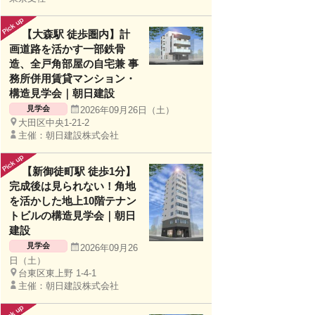
【大森駅 徒歩圏内】計
画道路を活かす一部鉄骨
造、全戸角部屋の自宅兼 事
務所併用賃貸マンション・
構造見学会｜朝日建設
見学会
2026年09月26日（土）
大田区中央1-21-2
主催：朝日建設株式会社
【新御徒町駅 徒歩1分】
完成後は見られない！角地
を活かした地上10階テナン
トビルの構造見学会｜朝日
建設
見学会
2026年09月26
日（土）
台東区東上野 1-4-1
主催：朝日建設株式会社