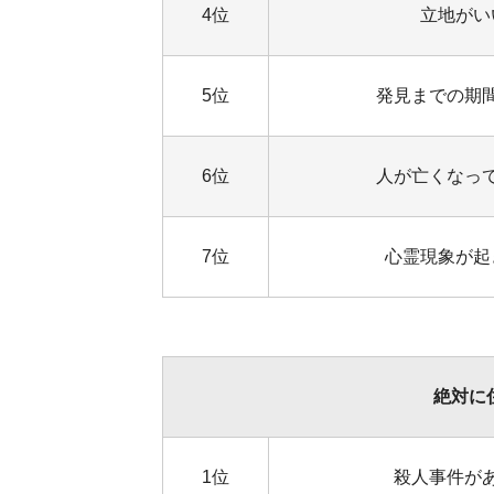
4位
立地がい
5位
発見までの期
6位
人が亡くなっ
7位
心霊現象が起
絶対に
1位
殺人事件が