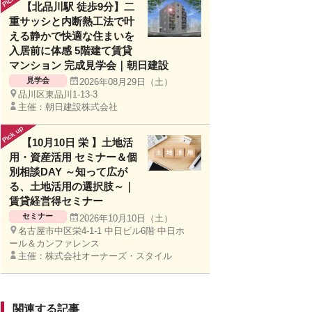
【北品川駅 徒歩9分】二
重サッシと内断熱工法で叶
える静かで快適な住まいを
入居前に体感 5階建て賃貸
マンション 完成見学会｜朝日建設
見学会
2026年08月29日（土）
品川区東品川1-13-3
主催：朝日建設株式会社
【10月10日 栄 】土地活
用・資産活用 セミナー＆個
別相談DAY ～知って広が
る、土地活用の選択肢～｜
賃貸経営得セミナー
セミナー
2026年10月10日（土）
名古屋市中区栄4-1-1 中日ビル6階 中日ホ
ール＆カンファレンス
主催：株式会社オーナーズ・スタイル
関連する記事