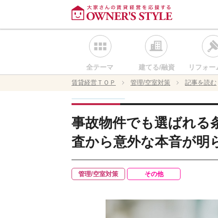
全テーマ
建てる/融資
リフォー
賃貸経営ＴＯＰ
管理/空室対策
記事を読む
事故物件でも選ばれる条
査から意外な本音が明
管理/空室対策
その他