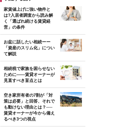
家賃値上げに強い物件と
は?入居者調査から読み解
く「選ばれ続ける賃貸経
営」の条件
お盆に話したい相続ーー
「資産のスリム化」につい
て解説
相続税で家族を困らせない
ために――賃貸オーナーが
見直すべき盲点とは
空き家所有者の7割が「対
策は必要」と回答、それで
も動けない理由とは？──
賃貸オーナーが今から備え
るべき3つの視点