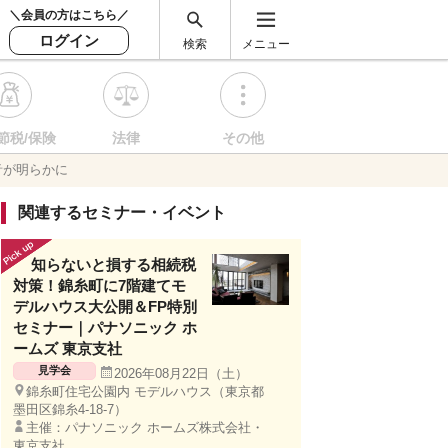
＼会員の方はこちら／
ログイン
検索
メニュー
節税/保険
法律
その他
音が明らかに
関連するセミナー・イベント
知らないと損する相続税
対策！錦糸町に7階建てモ
デルハウス大公開＆FP特別
セミナー｜パナソニック ホ
ームズ 東京支社
見学会
2026年08月22日（土）
錦糸町住宅公園内 モデルハウス（東京都
墨田区錦糸4-18-7）
主催：パナソニック ホームズ株式会社・
東京支社