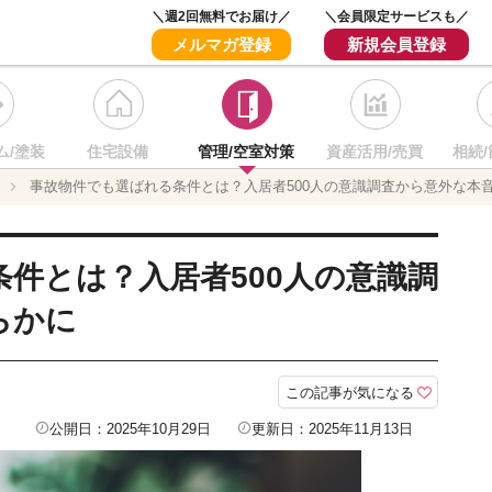
＼週2回無料でお届け／
＼会員限定サービスも／
メルマガ登録
新規会員登録
ム/塗装
住宅設備
管理/空室対策
資産活用/売買
相続/
事故物件でも選ばれる条件とは？入居者500人の意識調査から意外な本
件とは？入居者500人の意識調
らかに
この記事が気になる
公開日：2025年10月29日
更新日：2025年11月13日