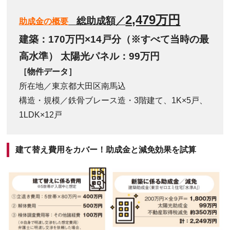
2,479万円
総助成額／
助成金の概要
建築：170万円×14戸分（※すべて当時の最
高水準） 太陽光パネル：99万円
［物件データ］
所在地／東京都大田区南馬込
構造・規模／鉄骨ブレース造・3階建て、1K×5戸、
1LDK×12戸
建て替え費用をカバー！助成金と減免効果を試算