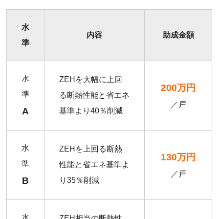
水
内容
助成金額
準
水
ZEHを大幅に上回
200万円
準
る断熱性能と省エネ
／戸
A
基準より40％削減
水
ZEHを上回る断熱
130万円
準
性能と省エネ基準よ
／戸
B
り35％削減
水
ZEH相当の断熱性