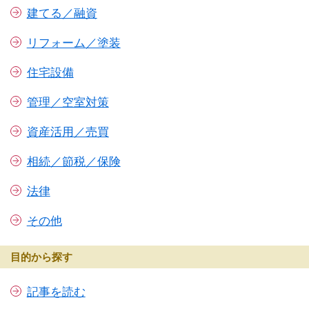
建てる／融資
リフォーム／塗装
住宅設備
管理／空室対策
資産活用／売買
相続／節税／保険
法律
その他
目的から探す
記事を読む