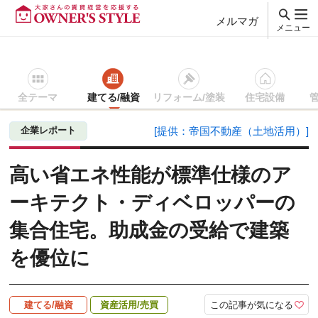
メルマガ
メニュー
全テーマ
建てる/融資
リフォーム/塗装
住宅設備
賃貸経営ＴＯＰ
建てる/融資
記事を読む
高い省エネ性能が
企業レポート
[提供：帝国不動産（土地活用）]
高い省エネ性能が標準仕様のア
ーキテクト・ディベロッパーの
集合住宅。助成金の受給で建築
を優位に
この記事が気になる
建てる/融資
資産活用/売買