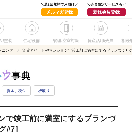
＼週2回無料でお届け／
＼会員限定サービスも／
メルマガ登録
新規会員登録
ム/塗装
住宅設備
管理/空室対策
資産活用/売買
相続/
ンニング
賃貸アパートやマンションで竣工前に満室にするプランづくりの
資金、税金
段取り
ンで竣工前に満室にするプランづ
グ#7］