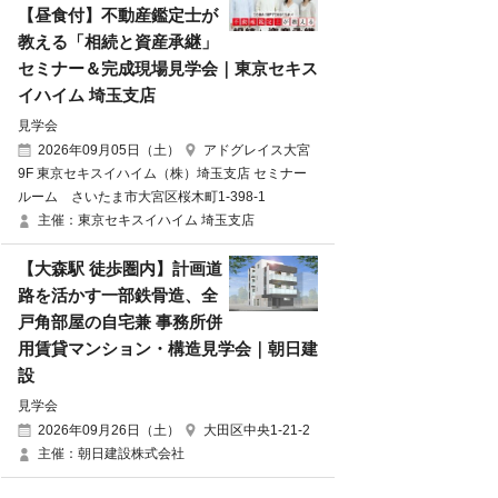
【昼食付】不動産鑑定士が
教える「相続と資産承継」
セミナー＆完成現場見学会｜東京セキス
イハイム 埼玉支店
見学会
2026年09月05日（土）
アドグレイス大宮
9F 東京セキスイハイム（株）埼玉支店 セミナー
ルーム さいたま市大宮区桜木町1-398-1
主催：東京セキスイハイム 埼玉支店
【大森駅 徒歩圏内】計画道
路を活かす一部鉄骨造、全
戸角部屋の自宅兼 事務所併
用賃貸マンション・構造見学会｜朝日建
設
見学会
2026年09月26日（土）
大田区中央1-21-2
主催：朝日建設株式会社