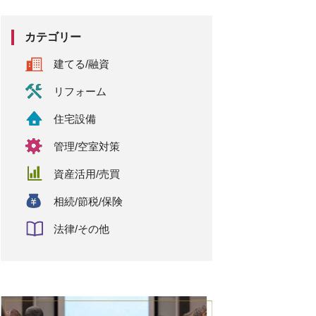
カテゴリー
建てる/融資
リフォーム
住宅設備
管理/空室対策
資産活用/売買
相続/節税/保険
法律/その他