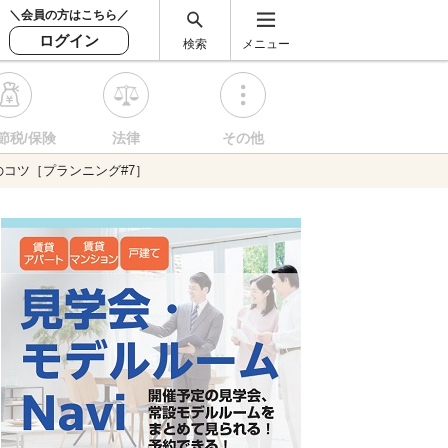
＼会員の方はこちら／
ログイン
検索
メニュー
節税/保険
法律
その他
コツ［プランニング#7］